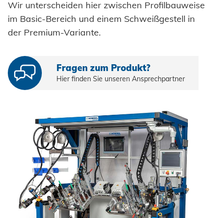
Einpresselemente
Wir unterscheiden hier zwischen Profilbauweise
Automation
im Basic-Bereich und einem Schweißgestell in
Stanzelemente
der Premium-Variante.
Prozessüberwachung
Coils
Verarbeitung Einpresselemente
Achsenklemmen
Fragen zum Produkt?
Hier finden Sie unseren Ansprechpartner
Bolzen
SYSTEME
Hochfest - Das System
Hülsen
PCF-System
HONSEL
Industrieniete
Sonderteile
HONSEL WELTWEIT
KOMPETENZ
zur Übersicht
HONSEL-GRUPPE
Honsel Umformtechnik
FERTIGUNG
SERVICE
zur Übersicht
HONSEL THEMEN
zur Übersicht