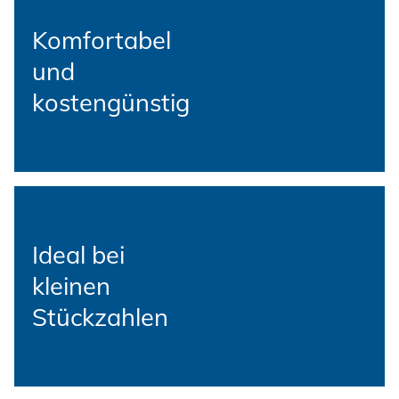
Erneuerbare Energien
Impressum
Komfortabel
E-Mobility
und
Klimatechnik
Datenschutz
kostengünstig
AGBs
Ideal bei
kleinen
Stückzahlen