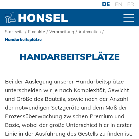
DE
EN
FR
Startseite
/
Produkte
/
Verarbeitung
/
Automation
/
PRODUKTE
Handarbeitsplätze
HANDARBEITSPLÄTZE
ZUR PRODUKTÜBERSICHT
VERBINDER
Bei der Auslegung unserer Handarbeitsplätze
Blindniete
unterscheiden wir je nach Komplexität, Gewicht
VERARBEITUNG
und Größe des Bauteils, sowie nach der Anzahl
Blindnietmuttern
der notwendigen Setzgeräte und dem Maß der
Akku-Nieter
Blindnietschrauben
Prozessüberwachung zwischen Premium und
Druckluftnietwerkzeuge
Basic, wobei der große Unterschied hier in erster
Powertrain Fasteners
Linie in der Ausführung des Gestells zu finden ist.
Handnietwerkzeuge