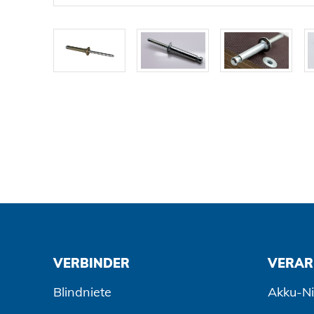
VERBINDER
VERAR
Blindniete
Akku-Ni