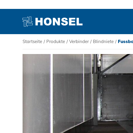
Startseite
/
Produkte
/
Verbinder
/
Blindniete
/
Fussbo
PRODUKTE
HONSEL
KOMPETENZ
SERVICE