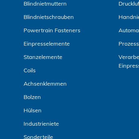
Blindnietmuttern
Drucklu
Blindnietschrauben
Handni
Powertrain Fasteners
Automa
Einpresselemente
Prozes
Stanzelemente
Verarbe
Einpres
Coils
Achsenklemmen
Bolzen
Hülsen
Industrieniete
Sonderteile