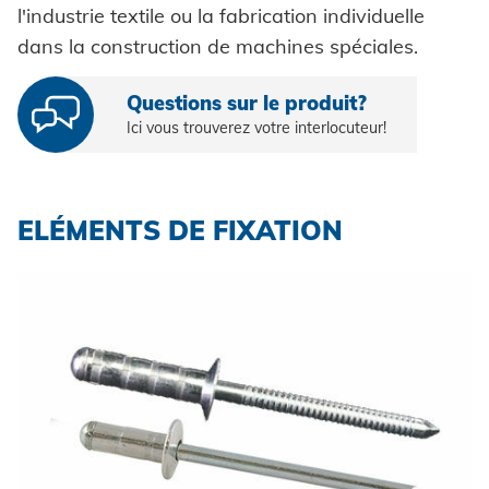
l'industrie textile ou la fabrication individuelle
HVAC
dans la construction de machines spéciales.
Questions sur le produit?
SERVICE
Ici vous trouverez votre interlocuteur!
TELECHARGEMENTS
SUPPORT
ELÉMENTS DE FIXATION
Conseil
SERVICE D'OUTILLAGE
Formations
TELECHARGEMENTS
CARRIÈRE
Maintenance et réparation
Catalogues et matériel d'information
Conseils et astuces
L'entretien des installations
Images
CARRIÈRE @ HONSEL
CONTACT
Newsletter
CAO Downloads
Contact
Certificats et documents