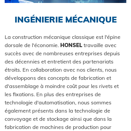
Formage à froid
Pièces auto-sertissables
Prêt pour la livraison
Honsel France
Automation
Environnement
Innovations
Industrie
DOMAINES D'APPLICATION
Traitement ultérieur
Pièces auto-perçantes
Honsel partenaire
INGÉNIERIE MÉCANIQUE
Système de contrôle
Honsel projets
Certificates
Automobile
Carrosseries de voitures
Assurance qualité
Coils
Pose pièces auto-sertissables
Agréments techniques
La construction mécanique classique est l'épine
Powertrain
Rondelles à griffes
dorsale de l'économie.
HONSEL
travaille avec
Construction d'usine
Entretoises
succès avec de nombreuses entreprises depuis
des décennies et entretient des partenariats
Construction de véhicules
Bagues
étroits. En collaboration avec nos clients, nous
Maritime
développons des concepts de fabrication et
Rivets industriels
d'assemblage à moindre coût pour les rivets et
Biens de consommation
Pièces spéciales
les fixations. En plus des entreprises de
ingénierie mécanique
technologie d'automatisation, nous sommes
également présents dans la technologie de
Énergie renouvelable
convoyage et de stockage ainsi que dans la
fabrication de machines de production pour
E-Mobility