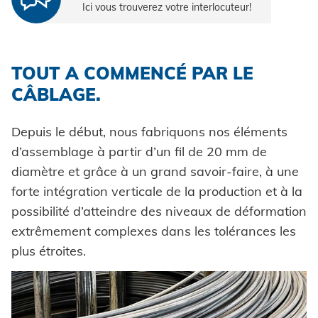
TELECHARGEMENTS
CARRIÈRE
DOMAINES D'APPLICATION
Maintenance et réparation
Traitement ultérieur
Ici vous trouverez votre interlocuteur!
Certificates
Catalogues et matériel d'information
Carrosseries de voitures
Conseils et astuces
L'entretien des installations
Assurance qualité
Agréments techniques
Images
Powertrain
CARRIÈRE @ HONSEL
CONTACT
Newsletter
TOUT A COMMENCÉ PAR LE
CAO Downloads
Construction d'usine
CÂBLAGE.
Contact
Certificats et documents
Construction de véhicules
Depuis le début, nous fabriquons nos éléments
Maritime
d’assemblage à partir d’un fil de 20 mm de
Chercher
diamètre et grâce à un grand savoir-faire, à une
Biens de consommation
forte intégration verticale de la production et à la
ingénierie mécanique
possibilité d’atteindre des niveaux de déformation
extrêmement complexes dans les tolérances les
Énergie renouvelable
plus étroites.
Mentions légales
E-Mobility
HVAC
Protection des données