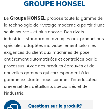
GROUPE HONSEL
Pièces auto-sertissables
Honsel France
Automation
Environnement
Pièces auto-perçantes
Honsel partenaire
Système de contrôle
Le
Groupe HONSEL
propose toute la gamme de
Honsel projets
Coils
la technologie de rivetage moderne à partir d'une
Pose pièces auto-sertissables
seule source - et plus encore. Des rivets
Rondelles à griffes
HONSEL THÈMES
industriels standard ou aveugles aux productions
Monde de l'outil
Entretoises
spéciales adaptées individuellement selon les
exigences du client aux machines de pose
Commerce spécialisé
COMPÉTENCE
Bagues
entièrement automatisées et contrôlées par le
Industrie
Rivets industriels
processus. Avec des produits éprouvés et de
FABRICATION
SERVICE
nouvelles gammes qui correspondent à la
Automobile
Pièces spéciales
Développement
gamme existante, nous sommes l'interlocuteur
SUPPLY CHAIN
universel des détaillants spécialisés et de
Construction d'outillage
TELECHARGEMENTS
SUPPORT
Logistique
l'industrie.
SAVOIR-FAIRE
Conseil
Formage à froid
Prêt pour la livraison
SERVICE D'OUTILLAGE
Innovations
Questions sur le produit?
Formations