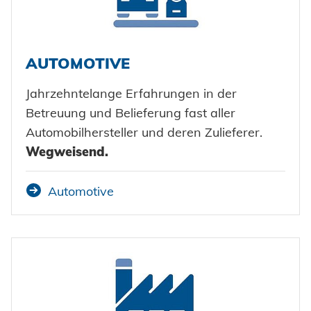
Zertifikate und Dokumente
Fahrzeugbau
Berufe bei Honsel
Maritim
Suche
AUTOMOTIVE
Gebrauchsgüter
Maschinenbau
Jahrzehntelange Erfahrungen in der
Betreuung und Belieferung fast aller
Erneuerbare Energien
Automobilhersteller und deren Zulieferer.
Impressum
Wegweisend.
E-Mobility
Klimatechnik
Datenschutz
Automotive
AGBs