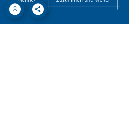
Industrieniete
Sonderteile
VERARBEITUNG
Akku-Nieter
Druckluftnietwerkzeuge
Handnietwerkzeuge
Automation
Prozessüberwachung
Verarbeitung Einpresselemente
UNTERNEHMEN