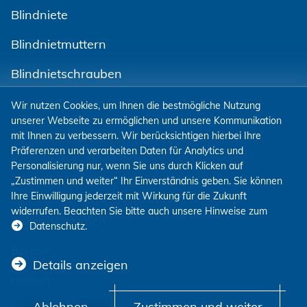
Blindniete
Blindnietmuttern
Blindnietschrauben
Powertrain Fasteners
Wir nutzen Cookies, um Ihnen die bestmögliche Nutzung
unserer Webseite zu ermöglichen und unsere Kommunikation
Einpresselemente
mit Ihnen zu verbessern. Wir berücksichtigen hierbei Ihre
Präferenzen und verarbeiten Daten für Analytics und
Stanzelemente
Personalisierung nur, wenn Sie uns durch Klicken auf
„Zustimmen und weiter“ Ihr Einverständnis geben. Sie können
Coils
Ihre Einwilligung jederzeit mit Wirkung für die Zukunft
widerrufen. Beachten Sie bitte auch unsere Hinweise zum
Achsenklemmen
Datenschutz
.
Bolzen
Details anzeigen
Hülsen
Ablehnen
Zustimmen und weiter