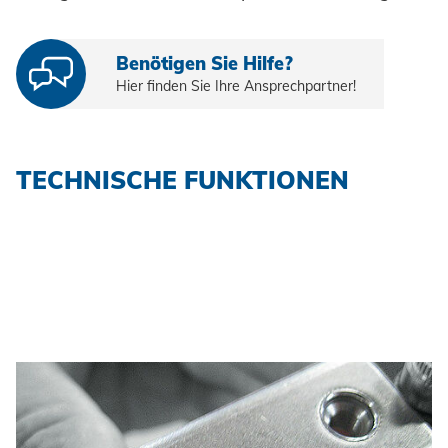
Erneuerbare Energien
Impressum
E-Mobility
Benötigen Sie Hilfe?
Klimatechnik
Hier finden Sie Ihre Ansprechpartner!
Datenschutz
AGBs
TECHNISCHE FUNKTIONEN