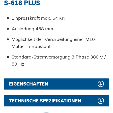
S-618 PLUS
Druckhaltezeit: Nein
Arbeitsbedingungen
Stückzähler (optional): Nein
Geringer Wartungs- und Servicebedarf
Einpresskraft max. 54 KN
Leistung: 1,5 kw
Hervorragendes Preis-Leistungsverhältnis
Ausladung 458 mm
Tank Kapazität: 38 l
CE-Zertifikat
Möglichkeit der Verarbeitung einer M10-
Spannungsversorgung: 3 Phase 380 V / 50
Mutter in Baustahl
Hz
Standard-Stromversorgung 3 Phase 380 V /
Abmessungen (BxTxH) mm: 740x840x1650
50 Hz
Nettogewicht: 335 kg
EIGENSCHAFTEN
Starke Rahmenstruktur, weniger Vibrationen
TECHNISCHE SPEZIFIKATIONEN
einfache Handhabung
Verarbeitung (Baustahl): M10