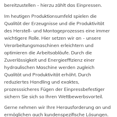
Honsel Distribution
Historie
SUPPLY CHAIN
zur Übersicht
bereitzustellen - hierzu zählt das Einpressen.
Entwicklung
DOWNLOADS
SUPPORT
Honsel Fastener Wuxi
Logistik
Menschen + Werte
Im heutigen Produktionsumfeld spielen die
Werkzeugwelt
KNOW-HOW
zur Übersicht
Werkzeugbau
Lieferbereitschaft
Honsel France
Qualität der Erzeugnisse und die Produktivität
WERKZEUG-SERVICE
Nachhaltigkeit
Innovation
Fachhandel
Beratung
des Herstell- und Montageprozesses eine immer
DOWNLOADS
KARRIERE
BRANCHENLÖSUNGEN
Wartung und Reparatur
Kaltumformung
Honsel Partner
Honsel Projekte
Zertifikate
wichtigere Rolle. Hier setzen wir an - unsere
Kataloge und Printmedien
Karosserie
Industrie
Schulung
Instandhaltung Anlagen
Weiterbearbeitung
Verarbeitungsmaschinen erleichtern und
Zulassungen
Bildmaterial
Automotive
Powertrain
KARRIERE @ HONSEL
KONTAKT
Tipps & Tricks
optimieren die Arbeitsabläufe. Durch die
Qualitätssicherung
Stellenangebote
Zuverlässigkeit und Energieeffizienz einer
CAD Downloads
Anlagenbau
Newsletter
hydraulischen Maschine werden zugleich
Wir bilden aus
Ansprechpartner
Zertifikate und Dokumente
Fahrzeugbau
Qualität und Produktivität erhöht. Durch
Berufe bei Honsel
reduziertes Handling und exaktes,
Maritim
Suche
prozesssicheres Fügen der Einpressbefestiger
Gebrauchsgüter
sichern Sie sich so Ihren Wettbewerbsvorteil.
Maschinenbau
Gerne nehmen wir Ihre Herausforderung an und
ermöglichen auch kundenspezifische Lösungen.