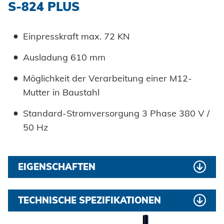
S-824 PLUS
Druckhaltezeit: Standard
hochwertige Hydraulikkomponenten für die
Langzeitstabilität auch bei schlechten
Stückzähler (optional): Ja
Arbeitsbedingungen
Einpresskraft max. 72 KN
Leistung: 2,2 kw
Geringer Wartungs- und Servicebedarf
Ausladung 610 mm
Tank Kapazität: 38 L
Hervorragendes Preis-Leistungsverhältnis
Möglichkeit der Verarbeitung einer M12-
Spannungsversorgung: 380 V 3 phase 50 Hz
Mutter in Baustahl
CE-Zertifikat
Abmessungen (BxTxH) mm: 800x810x2100
Standard-Stromversorgung 3 Phase 380 V /
50 Hz
Netto Gewicht: 610 kg
EIGENSCHAFTEN
Starke Rahmenstruktur, weniger Vibrationen
TECHNISCHE SPEZIFIKATIONEN
einfache Handhabung
Verarbeitung (Baustahl): M12