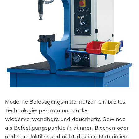
Einpresselemente
Automation
Stanzelemente
Prozessüberwachung
Coils
Verarbeitung Einpresselemente
Achsenklemmen
Bolzen
SYSTEME
Hochfest - Das System
Hülsen
PCF-System
HONSEL
Industrieniete
Sonderteile
Moderne Befestigungsmittel nutzen ein breites
HONSEL WELTWEIT
KOMPETENZ
Technologiespektrum um starke,
zur Übersicht
wiederverwendbare und dauerhafte Gewinde
HONSEL-GRUPPE
Honsel Umformtechnik
als Befestigungspunkte in dünnen Blechen oder
FERTIGUNG
SERVICE
zur Übersicht
anderen duktilen und nicht-duktilen Materialien
HONSEL THEMEN
zur Übersicht