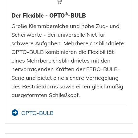
Zulassungen
Bildmaterial
Automotive
Powertrain
KARRIERE @ HONSEL
KONTAKT
Tipps & Tricks
Qualitätssicherung
®
Der Flexible - OPTO
-BULB
Stellenangebote
CAD Downloads
Anlagenbau
Newsletter
Große Klemmbereiche und hohe Zug- und
Wir bilden aus
Ansprechpartner
Zertifikate und Dokumente
Fahrzeugbau
Scherwerte - der universelle Niet für
Berufe bei Honsel
schwere Aufgaben. Mehrbereichsblindniete
Maritim
Suche
OPTO-BULB kombinieren die Flexibilität
Gebrauchsgüter
eines Mehrbereichsblindnietes mit den
hervorragenden Kräften der FERO-BULB-
Maschinenbau
Serie und bietet eine sichere Verriegelung
Erneuerbare Energien
des Restnietdorns sowie einen gleichmäßig
Impressum
ausgeformten Schließkopf.
E-Mobility
Klimatechnik
OPTO-BULB
Datenschutz
AGBs