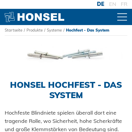
DE
EN
FR
Startseite
/
Produkte
/
Systeme
/
Hochfest - Das System
PRODUKTE
ZUR PRODUKTÜBERSICHT
VERBINDER
HONSEL HOCHFEST - DAS
Blindniete
VERARBEITUNG
SYSTEM
Blindnietmuttern
Akku-Nieter
SYSTEME
Blindnietschrauben
Druckluftnietwerkzeuge
Hochfeste Blindniete spielen überall dort eine
Hochfest - Das System
tragende Rolle, wo Sicherheit, hohe Scherkräfte
Powertrain Fasteners
Handnietwerkzeuge
und große Klemmstärken von Bedeutung sind.
PCF-System