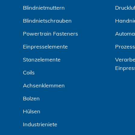
Blindnietmuttern
Drucklu
Blindnietschrauben
Handni
Powertrain Fasteners
Automa
Einpresselemente
Prozes
Stanzelemente
Verarbe
Einpres
Coils
Achsenklemmen
Bolzen
Hülsen
Industrieniete