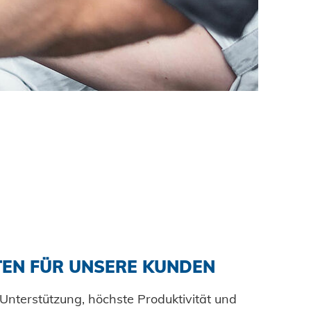
tung
bau
selemente
gbau
hsgüter
 - Das System
enbau
tem
are Energien
ty
hnik
TEN FÜR UNSERE KUNDEN
Unterstützung, höchste Produktivität und