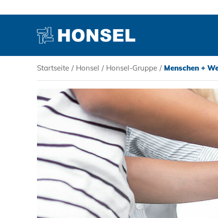
Startseite
/
Honsel
/
Honsel-Gruppe
/
Menschen + We
PRODUKTE
HONSEL
KOMPETENZ
SERVICE