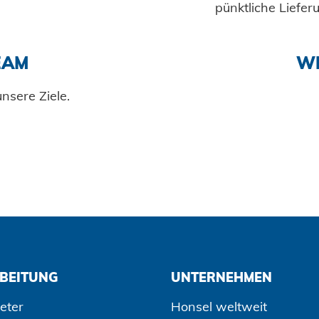
pünktliche Liefer
EAM
WI
nsere Ziele.
BEITUNG
UNTERNEHMEN
eter
Honsel weltweit