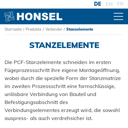
DE
EN
FR
Startseite
/
Produkte
/
Verbinder
/
Stanzelemente
PRODUKTE
STANZELEMENTE
ZUR PRODUKTÜBERSICHT
Die PCF-Stanzelemente schneiden im ersten
Fügeprozessschritt ihre eigene Montageöffnung,
VERBINDER
wobei durch die spezielle Form der Stanzmatrize
Blindniete
im zweiten Prozessschritt eine formschlüssige,
unlösbare Verbindung von Bauteil und
Blindnietmuttern
Befestigungsabschnitt des
Verbindungselementes erzeugt wird, die sowohl
Blindnietschrauben
auspress- als auch verdrehsicher ist.
Powertrain Fasteners