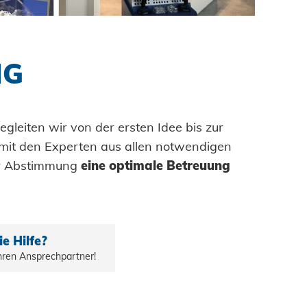
tung
bau
selemente
gbau
NG
hsgüter
 - Das System
enbau
gleiten wir von der ersten Idee bis zur
tem
mit den Experten aus allen notwendigen
are Energien
ger Abstimmung
eine optimale Betreuung
ty
hnik
e Hilfe?
Ihren Ansprechpartner!