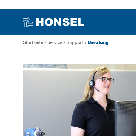
Startseite
/
Service
/
Support
/
Beratung
PRODUKTE
HONSEL
KOMPETENZ
SERVICE