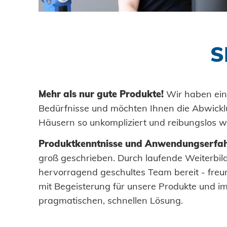
DOWNLOADS
S
KARRIERE
KONTAKT
Mehr als nur gute Produkte!
Wir haben ein 
Bedürfnisse und möchten Ihnen die Abwickl
Häusern so unkompliziert und reibungslos wi
Ansprechpartner
Produktkenntnisse und Anwendungserfa
Suche
groß geschrieben. Durch laufende Weiterbil
hervorragend geschultes Team bereit - freu
mit Begeisterung für unsere Produkte und i
pragmatischen, schnellen Lösung.
Impressum