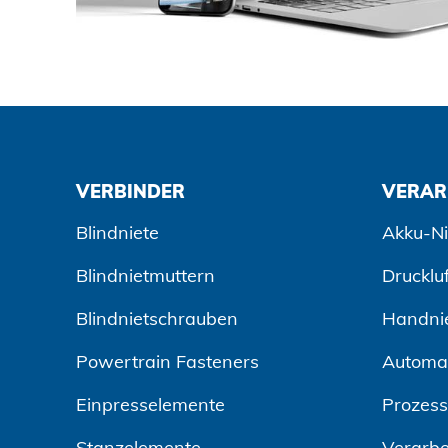
VERBINDER
VERAR
Blindniete
Akku-Ni
Blindnietmuttern
Drucklu
Blindnietschrauben
Handni
Powertrain Fasteners
Automa
Einpresselemente
Prozes
Stanzelemente
Verarbe