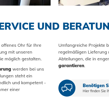
Stanzelemente
Verarbei
Historie
Logistik
Anlagen
Einpres
Coils
Menschen + Werte
Lieferbereitschaft
Fahrzeu
ERVICE UND BERATU
Achsenklemmen
Nachhaltigkeit
Maritim
SYSTEME
Bolzen
Honsel Projekte
Gebrauc
Hochfest
Hülsen
Maschin
offenes Ohr für Ihre
Umfangreiche Projekte be
PCF-Sys
Industrieniete
ung mit unseren
regelmäßigen Lieferung 
Erneuerb
e möglich gestalten.
Abteilungen, die in en
Sonderteile
E-Mobili
garantieren
.
hrung
werden bei uns
Klimatec
dungen steht ein
ndlich und kompetent -
Benötigen Si
mmer einer
Hier finden Sie 