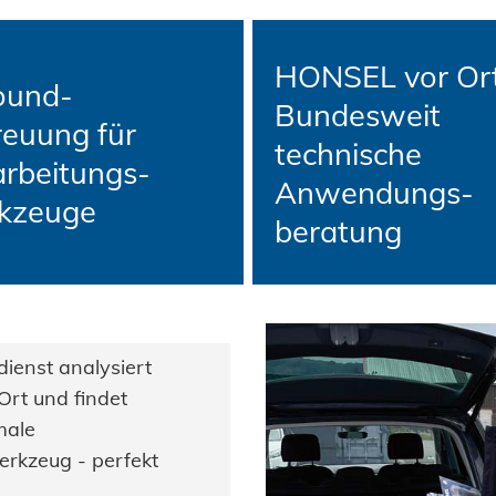
HONSEL vor Or
round-
Bundesweit
reuung für
technische
arbeitungs-
Anwendungs-
kzeuge
beratung
enst analysiert
rt und findet
male
rkzeug - perfekt