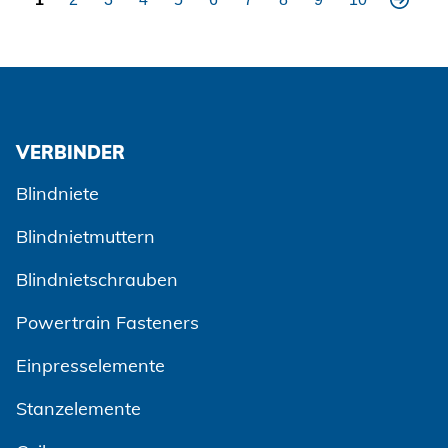
nä
chs
te
VERBINDER
Blindniete
Blindnietmuttern
Blindnietschrauben
Powertrain Fasteners
Einpresselemente
Stanzelemente