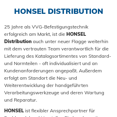
Einpresselemente
Automation
Honsel France
HONSEL DISTRIBUTION
Stanzelemente
Prozessüberwachung
Honsel Partner
Coils
25 Jahre als VVG-Befestigungstechnik
Verarbeitung Einpresselemente
erfolgreich am Markt, ist die
HONSEL
Achsenklemmen
HONSEL-GRUPPE
Distribution
auch unter neuer Flagge weiterhin
zur Übersicht
Bolzen
mit dem vertrauten Team verantwortlich für die
HONSEL THEMEN
Historie
Lieferung des Katalogsortimentes von Standard-
zur Übersicht
Hülsen
und Normteilen - oft individualisiert und an
Menschen + Werte
Werkzeugwelt
KOMPETENZ
Industrieniete
Kundenanforderungen angepaßt. Außerdem
Nachhaltigkeit
erfolgt am Standort die Neu- und
Fachhandel
Sonderteile
Weiterentwicklung der handgeführten
Honsel Projekte
FERTIGUNG
SERVICE
Industrie
Verarbeitungswerkzeuge und deren Wartung
zur Übersicht
und Reparatur.
Automotive
SUPPLY CHAIN
Entwicklung
DOWNLOADS
SUPPORT
Logistik
HONSEL
ist flexibler Ansprechpartner für
KNOW-HOW
zur Übersicht