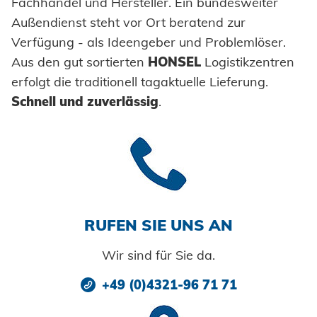
Fachhandel und Hersteller. Ein bundesweiter
Werkzeugbau
Lieferbereitschaft
WERKZEUG-SERVICE
Innovation
Außendienst steht vor Ort beratend zur
Beratung
DOWNLOADS
KARRIERE
BRANCHENLÖSUNGEN
Wartung und Reparatur
Kaltumformung
Verfügung - als Ideengeber und Problemlöser.
Zertifikate
Kataloge und Printmedien
Karosserie
Schulung
Aus den gut sortierten
HONSEL
Logistikzentren
Instandhaltung Anlagen
Weiterbearbeitung
Zulassungen
erfolgt die traditionell tagaktuelle Lieferung.
Bildmaterial
Powertrain
KARRIERE @ HONSEL
KONTAKT
Tipps & Tricks
Qualitätssicherung
Schnell und zuverlässig
.
Stellenangebote
CAD Downloads
Anlagenbau
Newsletter
Wir bilden aus
Ansprechpartner
Zertifikate und Dokumente
Fahrzeugbau
Berufe bei Honsel
Maritim
Suche
Gebrauchsgüter
RUFEN SIE UNS AN
Maschinenbau
Wir sind für Sie da.
Erneuerbare Energien
+49 (0)4321-96 71 71
Impressum
E-Mobility