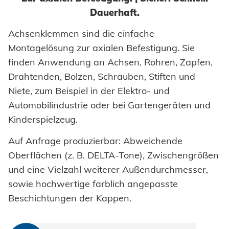
Dauerhaft.
Einpresselemente
Achsenklemmen sind die einfache
Stanzelemente
Montagelösung zur axialen Befestigung. Sie
Coils
finden Anwendung an Achsen, Rohren, Zapfen,
Drahtenden, Bolzen, Schrauben, Stiften und
Achsenklemmen
Niete, zum Beispiel in der Elektro- und
Bolzen
Automobilindustrie oder bei Gartengeräten und
Kinderspielzeug.
Hülsen
Auf Anfrage produzierbar: Abweichende
Industrieniete
Oberflächen (z. B. DELTA-Tone), Zwischengrößen
Sonderteile
und eine Vielzahl weiterer Außendurchmesser,
sowie hochwertige farblich angepasste
Beschichtungen der Kappen.
VERARBEITUNG
Akku-Nieter
SYSTEME