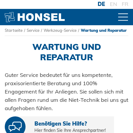
DE
EN
FR
Startseite
/
Service
/
Werkzeug-Service
/
Wartung und Reparatur
PRODUKTE
WARTUNG UND
ZUR PRODUKTÜBERSICHT
HONSEL
REPARATUR
Guter Service bedeutet für uns kompetente,
VERBINDER
HONSEL WELTWEIT
KOMPETENZ
praxisorientierte Beratung und 100%
Blindniete
zur Übersicht
Engagement für Ihr Anliegen. Sie sollen sich mit
VERARBEITUNG
HONSEL-GRUPPE
Blindnietmuttern
Honsel Umformtechnik
allen Fragen rund um die Niet-Technik bei uns gut
Akku-Nieter
FERTIGUNG
SERVICE
zur Übersicht
SYSTEME
aufgehoben fühlen.
HONSEL THEMEN
zur Übersicht
Blindnietschrauben
Honsel Distribution
Druckluftnietwerkzeuge
Historie
Hochfest - Das System
SUPPLY CHAIN
zur Übersicht
Entwicklung
Powertrain Fasteners
SUPPORT
Benötigen Sie Hilfe?
Honsel Fastener Wuxi
Logistik
Handnietwerkzeuge
Menschen + Werte
PCF-System
Werkzeugwelt
Hier finden Sie Ihre Ansprechpartner!
KNOW-HOW
zur Übersicht