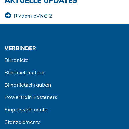
AKTUELLE UPDATES
Erneuerbare Energien
Impressum
E-Mobility
Rivdom eVNG 2
Klimatechnik
Datenschutz
AGBs
VERBINDER
Blindniete
Blindnietmuttern
Blindnietschrauben
Powertrain Fasteners
Einpresselemente
Stanzelemente