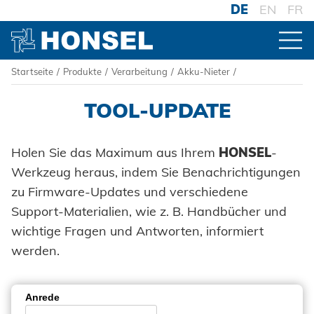
DE
EN
FR
Startseite
/
Produkte
/
Verarbeitung
/
Akku-Nieter
/
PRODUKTE
TOOL-UPDATE
ZUR PRODUKTÜBERSICHT
Holen Sie das Maximum aus Ihrem
HONSEL
-
Werkzeug heraus, indem Sie Benachrichtigungen
VERBINDER
zu Firmware-Updates und verschiedene
Blindniete
Support-Materialien, wie z. B. Handbücher und
VERARBEITUNG
Blindnietmuttern
wichtige Fragen und Antworten, informiert
Akku-Nieter
werden.
Blindnietschrauben
Druckluftnietwerkzeuge
Powertrain Fasteners
Anrede
Handnietwerkzeuge