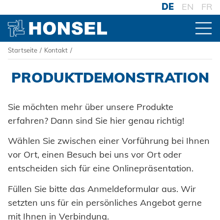
DE
EN
FR
Startseite
/
Kontakt
/
PRODUKTE
PRODUKTDEMONSTRATION
ZUR PRODUKTÜBERSICHT
HONSEL
Sie möchten mehr über unsere Produkte
erfahren? Dann sind Sie hier genau richtig!
VERBINDER
HONSEL WELTWEIT
KOMPETENZ
Blindniete
Wählen Sie zwischen einer Vorführung bei Ihnen
zur Übersicht
VERARBEITUNG
HONSEL-GRUPPE
vor Ort, einen Besuch bei uns vor Ort oder
Blindnietmuttern
Honsel Umformtechnik
Akku-Nieter
FERTIGUNG
SERVICE
zur Übersicht
entscheiden sich für eine Onlinepräsentation.
SYSTEME
HONSEL THEMEN
zur Übersicht
Blindnietschrauben
Honsel Distribution
Druckluftnietwerkzeuge
Füllen Sie bitte das Anmeldeformular aus. Wir
Historie
Hochfest - Das System
SUPPLY CHAIN
zur Übersicht
Entwicklung
setzten uns für ein persönliches Angebot gerne
Powertrain Fasteners
DOWNLOADS
SUPPORT
Honsel Fastener Wuxi
Logistik
Handnietwerkzeuge
Menschen + Werte
PCF-System
Werkzeugwelt
mit Ihnen in Verbindung.
KNOW-HOW
zur Übersicht