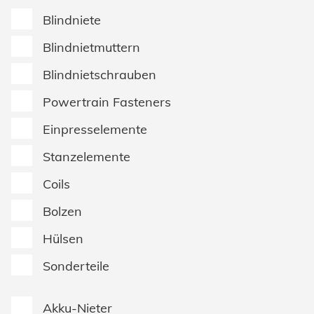
Klimatechnik
Datenschutz
Blindniete
Blindnietmuttern
AGBs
Blindnietschrauben
Powertrain Fasteners
Einpresselemente
Stanzelemente
Coils
Bolzen
Hülsen
Sonderteile
Akku-Nieter