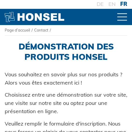
DE
EN
FR
Page d’accueil
/
Contact
/
PRODUITS
DÉMONSTRATION DES
VUE D'ENSEMBLE DES PRODUITS
HONSEL
PRODUITS HONSEL
Vous souhaitez en savoir plus sur nos produits ?
CONNECTEURS
HONSEL INTERNATIONALE
COMPÉTENCE
Alors vous êtes exactement ici !
Rivets aveugles
à l'aperçu
TRAITEMENT
GROUPE HONSEL
Choisissez entre une démonstration sur votre site,
Ecrou à sertir
Honsel Umformtechnik
Outillage de pose sur batterie
FABRICATION
SERVICE
à l'aperçu
une visite sur notre site ou optez pour une
SYSTÈMES
HONSEL THÈMES
Développement
Goujons a sertir en aveugle
Honsel Distribution
présentation en ligne.
Outillage de pose oléopneumatique
Histoire
Haute résistance - le système
SUPPLY CHAIN
Monde de l'outil
Construction d'outillage
Powertrain Fasteners
TELECHARGEMENTS
SUPPORT
Honsel Fasteners Wuxi, Chine
Logistique
Veuillez remplir le formulaire d'inscription. Nous
Outillage de pose manuel
Lignes directrices
Fixation à sertir auto-perçante
Commerce spécialisé
SAVOIR-FAIRE
Conseil
nous ferons un plaisir de vous contacter pour une