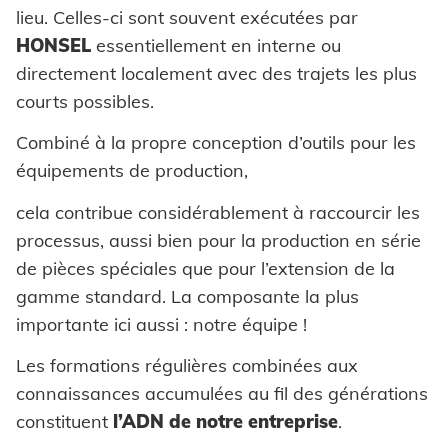
Pièces auto-sertissables
Honsel France
lieu. Celles-ci sont souvent exécutées par
Automation
Formage à froid
Environnement
Industrie
HONSEL
essentiellement en interne ou
Pièces auto-perçantes
Honsel partenaire
Système de contrôle
Traitement ultérieur
Honsel projets
directement localement avec des trajets les plus
Automobile
Coils
courts possibles.
Pose pièces auto-sertissables
Assurance qualité
Rondelles à griffes
Combiné à la propre conception d’outils pour les
équipements de production,
SUPPLY CHAIN
Entretoises
Logistique
cela contribue considérablement à raccourcir les
Bagues
SAVOIR-FAIRE
processus, aussi bien pour la production en série
Prêt pour la livraison
Innovations
Rivets industriels
de pièces spéciales que pour l’extension de la
DOMAINES D'APPLICATION
gamme standard. La composante la plus
Certificates
Carrosseries de voitures
Pièces spéciales
importante ici aussi : notre équipe !
Agréments techniques
Powertrain
SERVICE
Les formations régulières combinées aux
Construction d'usine
connaissances accumulées au fil des générations
constituent
l’ADN de notre entreprise
.
TELECHARGEMENTS
SUPPORT
Construction de véhicules