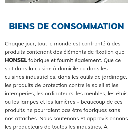
Formage à froid
Pièces auto-sertissables
Prêt pour la livraison
Honsel France
Automation
Environnement
Innovations
Industrie
DOMAINES D'APPLICATION
Traitement ultérieur
Pièces auto-perçantes
Honsel partenaire
Système de contrôle
Honsel projets
Certificates
Automobile
BIENS DE CONSOMMATION
Carrosseries de voitures
Assurance qualité
Coils
Pose pièces auto-sertissables
Agréments techniques
Powertrain
Rondelles à griffes
Chaque jour, tout le monde est confronté à des
produits contenant des éléments de fixation que
Construction d'usine
Entretoises
HONSEL
fabrique et fournit également. Que ce
Construction de véhicules
Bagues
soit dans la cuisine à domicile ou dans les
cuisines industrielles, dans les outils de jardinage,
Maritime
Rivets industriels
les produits de protection contre le soleil et les
Biens de consommation
Pièces spéciales
intempéries, les ordinateurs, les meubles, les étuis
ou les lampes et les lumières - beaucoup de ces
ingénierie mécanique
produits ne pourraient pas être fabriqués sans
Énergie renouvelable
nos attaches. Nous soutenons et approvisionnons
les producteurs de toutes les industries. À
E-Mobility