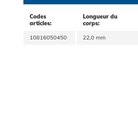
Protection des données
Codes
Longueur du
articles:
corps:
CGV
10816050450
22,0 mm