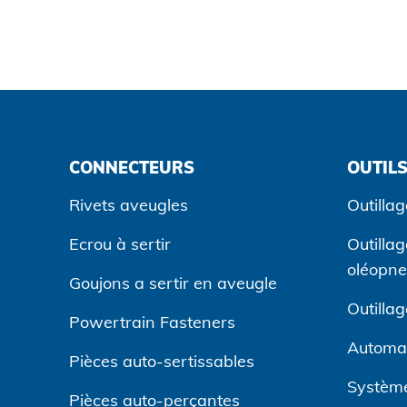
CONNECTEURS
OUTILS
Rivets aveugles
Outillag
Ecrou à sertir
Outilla
oléopn
Goujons a sertir en aveugle
Outilla
Powertrain Fasteners
Automa
Pièces auto-sertissables
Système
Pièces auto-perçantes