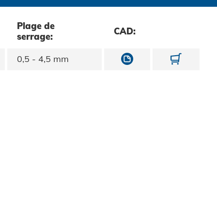
Plage de
CAD:
serrage:
10816050450
108160
0,5 - 4,5 mm