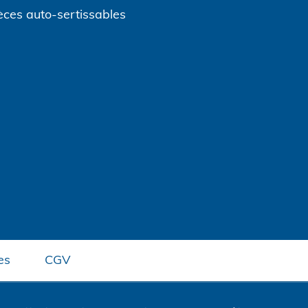
èces auto-sertissables
es
CGV