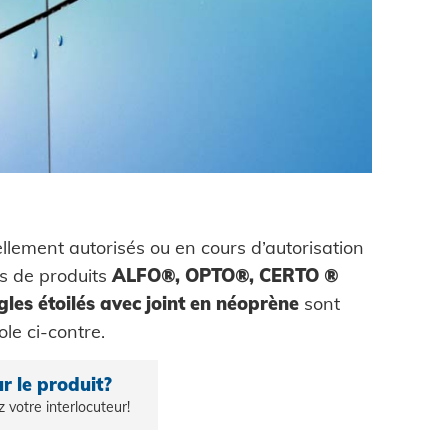
ain
de contrôle
tion d'usine
ces auto-
tion de véhicules
bles
e consommation
S
ie mécanique
sistance - le
renouvelable
llement autorisés ou en cours d’autorisation
s de produits
ALFO®, OPTO®, CERTO ®
à sertir auto-
ty
gles étoilés avec joint en néoprène
sont
e
le ci-contre.
r le produit?
z votre interlocuteur!