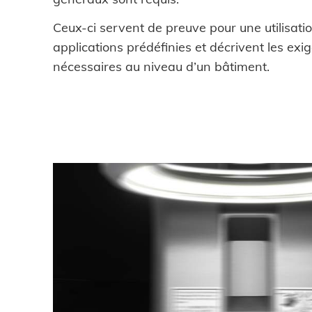
TELECHARGEMENTS
Ceux-ci servent de preuve pour une utilisati
applications prédéfinies et décrivent les ex
nécessaires au niveau d’un bâtiment.
CARRIÈRE
CONTACT
Contact
Chercher
Mentions légales