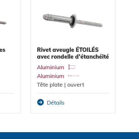
es
Rivet aveugle ÉTOILÉS
avec rondelle d'étanchéité
Aluminium
Aluminium
T
ête plate | ouvert
Détails
Accepter et continuer