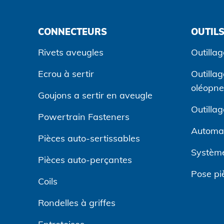
CONNECTEURS
OUTILS
Rivets aveugles
Outillag
Ecrou à sertir
Outilla
oléopn
Goujons a sertir en aveugle
Outilla
Powertrain Fasteners
Automa
Pièces auto-sertissables
Système
Pièces auto-perçantes
Pose pi
Coils
Rondelles à griffes