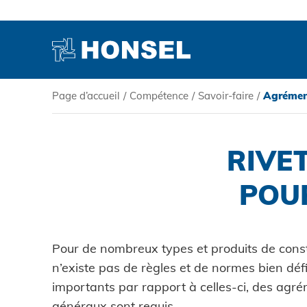
Page d’accueil
/
Compétence
/
Savoir-faire
/
Agrémen
PRODUITS
RIVE
HONSEL
POU
COMPÉTENCE
Pour de nombreux types et produits de constr
SERVICE
n’existe pas de règles et de normes bien défi
importants par rapport à celles-ci, des agr
généraux sont requis.