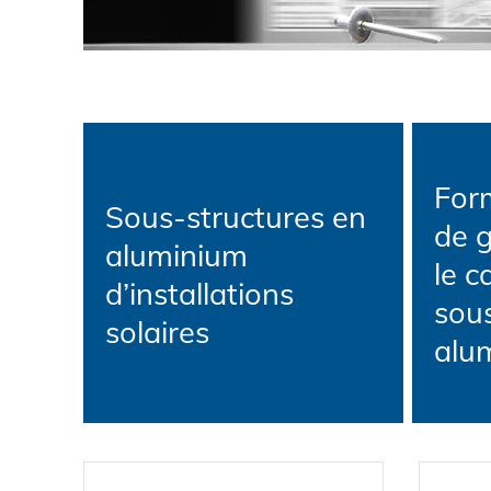
Protection des données
CGV
For
Sous-structures en
de 
aluminium
le c
d’installations
sous
solaires
alu