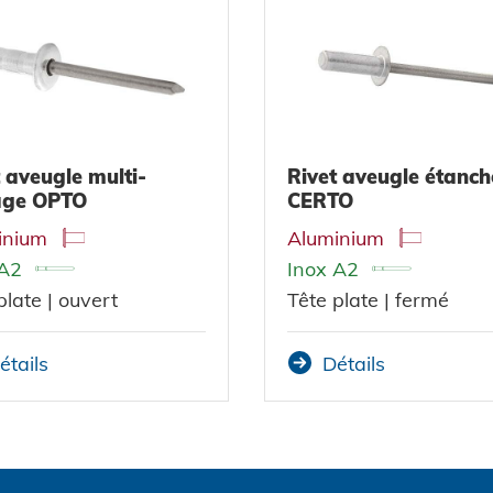
 aveugle multi-
Rivet aveugle étanch
age OPTO
CERTO
inium
Aluminium
 A2
Inox A2
plate | ouvert
Tête plate |
fermé
étails
Détails