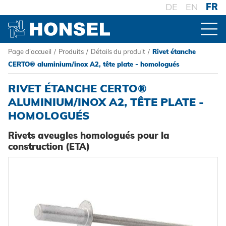
DE
EN
FR
Page d’accueil
/
Produits
/
Détails du produit
/
Rivet étanche
PRODUITS
CERTO® aluminium/inox A2, tête plate - homologués
RIVET ÉTANCHE CERTO®
VUE D'ENSEMBLE DES PRODUITS
ALUMINIUM/INOX A2, TÊTE PLATE -
HOMOLOGUÉS
CONNECTEURS
Rivets aveugles homologués pour la
Rivets aveugles
construction (ETA)
TRAITEMENT
Ecrou à sertir
Outillage de pose sur batterie
SYSTÈMES
Goujons a sertir en aveugle
Outillage de pose oléopneumatique
Haute résistance - le système
Powertrain Fasteners
Outillage de pose manuel
Fixation à sertir auto-perçante
HONSEL