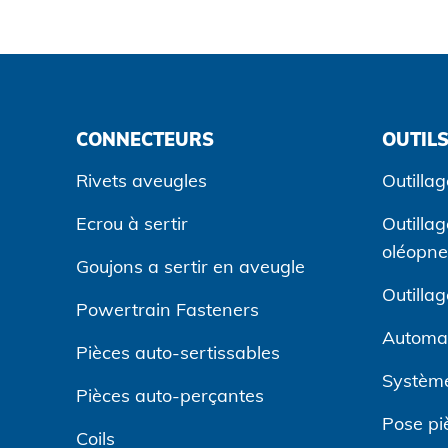
CONNECTEURS
OUTILS
Rivets aveugles
Outillag
Ecrou à sertir
Outilla
oléopn
Goujons a sertir en aveugle
Outilla
Powertrain Fasteners
Automa
Pièces auto-sertissables
Système
Pièces auto-perçantes
Pose pi
Coils