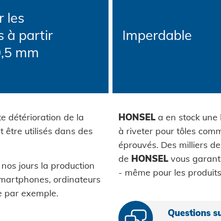
 les
s à partir
Imperdable
0,5 mm
e détérioration de la
HONSEL
a en stock une 
 être utilisés dans des
à riveter pour tôles com
éprouvés. Des milliers de
de
HONSEL
vous garanti
nos jours la production
- même pour les produits
artphones, ordinateurs
le par exemple.
Questions su