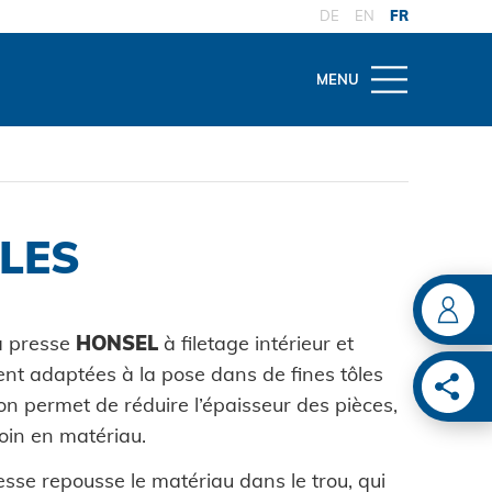
DE
EN
FR
MENU
THÈMES
AIRE
D'OUTILLAGE
l'outil
ons
nce et réparation
LES
ENT
e spécialisé
tes
ien des
ions
e de pose sur
ts techniques
la presse
HONSEL
à filetage intérieur et
ile
e de pose
ent adaptées à la pose dans de fines tôles
S
umatique
tion permet de réduire l’épaisseur des pièces,
ATION
soin en matériau.
e de pose manuel
ries de voitures
resse repousse le matériau dans le trou, qui
ion