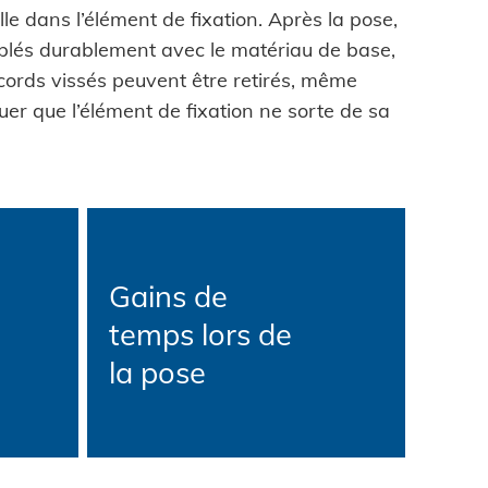
ain
le dans l’élément de fixation. Après la pose,
de contrôle
blés durablement avec le matériau de base,
tion d'usine
ces auto-
ccords vissés peuvent être retirés, même
tion de véhicules
bles
uer que l’élément de fixation ne sorte de sa
e consommation
S
ie mécanique
sistance - le
renouvelable
Gains de
à sertir auto-
ty
temps lors de
e
la pose