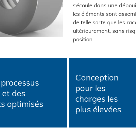
GROUPE HONSEL
Pièces auto-
Powertr
s’écoule dans une dépouil
Logistique
sertissables
Système 
les éléments sont assem
Histoire
Construc
Prêt pour la livraison
Pièces auto-perçantes
Pose piè
de telle sorte que les ra
Lignes directrices
Construc
sertissa
ultérieurement, sans risq
Coils
Environnement
Maritime
position.
Rondelles à griffes
Honsel projets
Biens d
SYSTÈME
Entretoises
ingénier
Haute ré
Bagues
système
Énergie 
Conception
 processus
Rivets industriels
Fixation 
E-Mobili
pour les
 et des
Pièces spéciales
perçant
charges les
HVAC
s optimisés
plus élevées