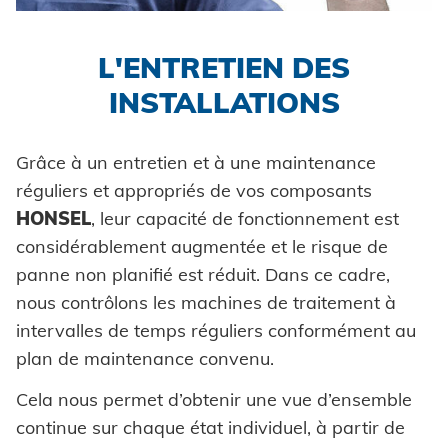
Formage à froid
Pièces auto-sertissables
Prêt pour la livraison
Honsel France
Automation
SERVICE D'OUTILLAGE
Environnement
Innovations
Industrie
Formations
DOMAINES D'APPLICATION
Traitement ultérieur
Pièces auto-perçantes
Honsel partenaire
Système de contrôle
L'ENTRETIEN DES
Maintenance et réparation
Honsel projets
Certificates
Carrosseries de voitures
Automobile
Conseils et astuces
Assurance qualité
Coils
INSTALLATIONS
Pose pièces auto-sertissables
L'entretien des installations
Agréments techniques
Powertrain
Newsletter
Rondelles à griffes
Construction d'usine
Grâce à un entretien et à une maintenance
Entretoises
réguliers et appropriés de vos composants
TELECHARGEMENTS
Construction de véhicules
HONSEL
, leur capacité de fonctionnement est
Bagues
considérablement augmentée et le risque de
Maritime
Rivets industriels
TELECHARGEMENTS
CARRIÈRE
panne non planifié est réduit. Dans ce cadre,
Biens de consommation
Catalogues et matériel d'information
nous contrôlons les machines de traitement à
Pièces spéciales
intervalles de temps réguliers conformément au
ingénierie mécanique
Images
CARRIÈRE @ HONSEL
CONTACT
plan de maintenance convenu.
Énergie renouvelable
CAO Downloads
Cela nous permet d’obtenir une vue d’ensemble
E-Mobility
Contact
Certificats et documents
continue sur chaque état individuel, à partir de