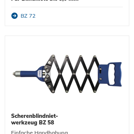
BZ 72
Scherenblindniet-
werkzeug BZ 58
Einfache Handhabung