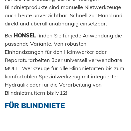
Einpresselemente
Blindnietprodukte sind manuelle Nietwerkzeuge
Automation
Stanzelemente
auch heute unverzichtbar. Schnell zur Hand und
Prozessüberwachung
direkt und überall unabhängig einsetzbar.
Coils
Verarbeitung Einpresselemente
Bei
HONSEL
finden Sie für jede Anwendung die
Achsenklemmen
passende Variante. Von robusten
Einhandzangen für den Heimwerker oder
Bolzen
SYSTEME
Reparaturarbeiten über universell verwendbare
Hochfest - Das System
Hülsen
MULTI-Werkzeuge für alle Blindnietarten bis zum
PCF-System
HONSEL
komfortablen Spezialwerkzeug mit integrierter
Industrieniete
Hydraulik oder für die Verarbeitung von
Sonderteile
Blindnietmuttern bis M12!
HONSEL WELTWEIT
KOMPETENZ
FÜR BLINDNIETE
zur Übersicht
HONSEL-GRUPPE
Honsel Umformtechnik
FERTIGUNG
SERVICE
zur Übersicht
HONSEL THEMEN
zur Übersicht