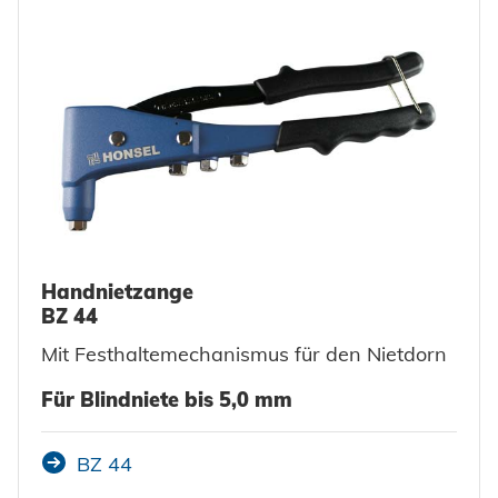
Erneuerbare Energien
Impressum
E-Mobility
Klimatechnik
Datenschutz
AGBs
Handnietzange
BZ 44
Mit Festhaltemechanismus für den Nietdorn
Für Blindniete bis 5,0 mm
BZ 44