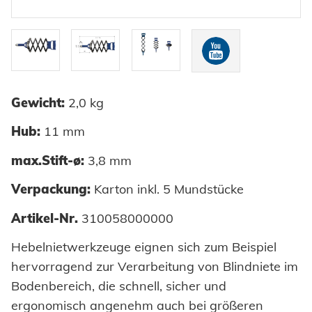
Einpresselemente
Automation
Stanzelemente
Prozessüberwachung
Coils
Verarbeitung Einpresselemente
Achsenklemmen
Gewicht:
2,0 kg
Bolzen
SYSTEME
Hub:
11 mm
Hochfest - Das System
Hülsen
max.Stift-ø:
3,8 mm
PCF-System
HONSEL
Industrieniete
Verpackung:
Karton inkl. 5 Mundstücke
Sonderteile
Artikel-Nr.
310058000000
HONSEL WELTWEIT
KOMPETENZ
Hebelnietwerkzeuge eignen sich zum Beispiel
zur Übersicht
hervorragend zur Verarbeitung von Blindniete im
HONSEL-GRUPPE
Honsel Umformtechnik
Bodenbereich, die schnell, sicher und
FERTIGUNG
SERVICE
zur Übersicht
ergonomisch angenehm auch bei größeren
HONSEL THEMEN
zur Übersicht