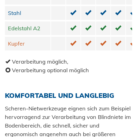
Erneuerbare Energien
Impressum
✓
✓
✓
✓
✓
Stahl
Stahl
E-Mobility
Klimatechnik
✓
✓
✓
✓
✓
Datenschutz
Edelstahl A2
Edelstahl A2
✓
✓
✓
✓
✓
Kupfer
Kupfer
AGBs
✓
Verarbeitung möglich,
o
Verarbeitung optional möglich
KOMFORTABEL UND LANGLEBIG
Scheren-Nietwerkzeuge eignen sich zum Beispiel
hervorragend zur Verarbeitung von Blindniete im
Bodenbereich, die schnell, sicher und
ergonomisch angenehm auch bei größeren