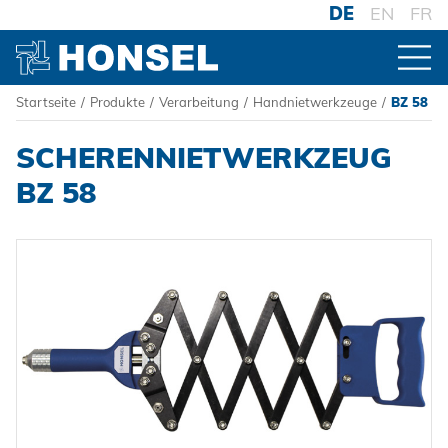
DE
EN
FR
Startseite
/
Produkte
/
Verarbeitung
/
Handnietwerkzeuge
/
BZ 58
PRODUKTE
SCHERENNIETWERKZEUG
ZUR PRODUKTÜBERSICHT
BZ 58
VERBINDER
Blindniete
VERARBEITUNG
Blindnietmuttern
Akku-Nieter
Blindnietschrauben
Druckluftnietwerkzeuge
Powertrain Fasteners
Handnietwerkzeuge