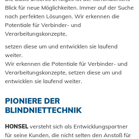
Einpresselemente
Honsel France
Automation
Werkzeugbau
Nachhaltigkeit
Blick für neue Möglichkeiten. Immer auf der Suche
Fachhandel
Stanzelemente
nach perfekten Lösungen. Wir erkennen die
Honsel Partner
Prozessüberwachung
Kaltumformung
Honsel Projekte
Industrie
Potentiale für Verbinder- und
Coils
Verarbeitung Einpresselemente
Weiterbearbeitung
Verarbeitungskonzepte,
Automotive
Achsenklemmen
Qualitätssicherung
setzen diese um und entwicklen sie laufend
weiter.
Bolzen
Wir erkennen die Potentiale für Verbinder- und
SUPPLY CHAIN
Hülsen
Verarbeitungskonzepte, setzen diese um und
Logistik
entwicklen sie laufend weiter.
Industrieniete
KNOW-HOW
Lieferbereitschaft
Innovation
Sonderteile
BRANCHENLÖSUNGEN
PIONIERE DER
Zertifikate
Karosserie
BLINDNIETTECHNIK
Zulassungen
Powertrain
SERVICE
HONSEL
versteht sich als Entwicklungspartner
Anlagenbau
für seine Kunden, die nicht selten den Anstoß für