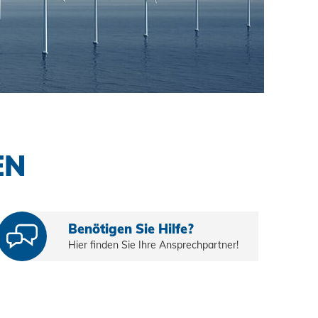
tung
bau
selemente
gbau
hsgüter
 - Das System
enbau
tem
uerbare Energien
EN
ty
hnik
Benötigen Sie Hilfe?
Hier finden Sie Ihre Ansprechpartner!