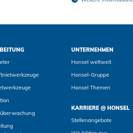
BEITUNG
UNTERNEHMEN
eter
Honsel weltweit
ftnietwerkzeuge
Honsel-Gruppe
etwerkzeuge
Honsel Themen
tion
KARRIERE @ HONSEL
süberwachung
Stellenangebote
itung
Wir bilden aus