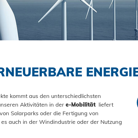
Stanzelemente
Verarbei
Historie
Logistik
Anlagen
Einpres
Coils
Menschen + Werte
Lieferbereitschaft
Fahrzeu
Achsenklemmen
Nachhaltigkeit
Maritim
SYSTEME
Bolzen
Honsel Projekte
Gebrauc
Hochfest
Hülsen
Maschin
PCF-Sys
Industrieniete
Erne
RNEUERBARE ENERGI
Sonderteile
E-Mobili
Klimatec
ekte kommt aus den unterschiedlichsten
nseren Aktivitäten in der
e-Mobilität
liefert
 von Solarparks oder die Fertigung von
es auch in der Windindustrie oder der Nutzung