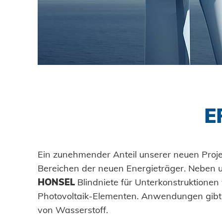
DOWNLOADS
KARRIERE
KONTAKT
E
Ansprechpartner
Suche
Ein zunehmender Anteil unserer neuen Proj
Bereichen der neuen Energieträger. Neben u
HONSEL
Blindniete für Unterkonstruktionen
Photovoltaik-Elementen. Anwendungen gibt 
Impressum
von Wasserstoff.