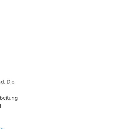
d. Die
rbeitung
d
Zustimmen und weiter
en