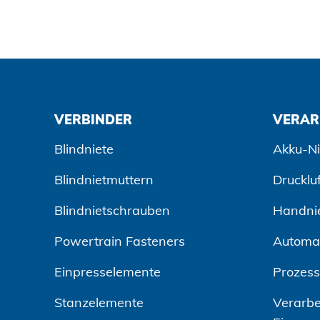
VERBINDER
VERAR
Blindniete
Akku-Ni
Blindnietmuttern
Drucklu
Blindnietschrauben
Handni
Powertrain Fasteners
Automa
Einpresselemente
Prozes
Stanzelemente
Verarbe