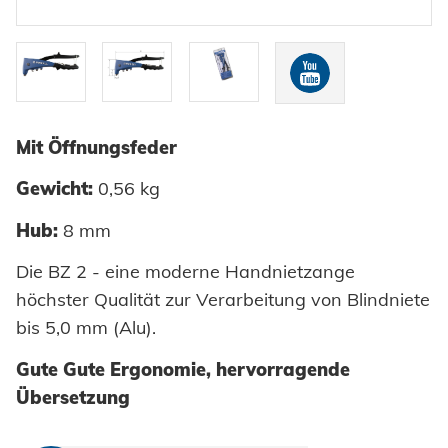
Einpresselemente
Automation
Stanzelemente
Prozessüberwachung
Coils
Verarbeitung Einpresselemente
Achsenklemmen
Mit Öffnungsfeder
Bolzen
SYSTEME
Gewicht:
0,56 kg
Hochfest - Das System
Hülsen
Hub:
8 mm
PCF-System
HONSEL
Industrieniete
Die BZ 2 - eine moderne Handnietzange
höchster Qualität zur Verarbeitung von Blindniete
Sonderteile
bis 5,0 mm (Alu).
HONSEL WELTWEIT
KOMPETENZ
zur Übersicht
Gute Gute Ergonomie, hervorragende
HONSEL-GRUPPE
Übersetzung
Honsel Umformtechnik
FERTIGUNG
SERVICE
zur Übersicht
HONSEL THEMEN
zur Übersicht