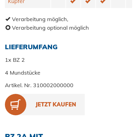
✓
✓
✓
Erneuerbare Energien
Kupfer
Kupfer
Impressum
E-Mobility
✓
Verarbeitung möglich,
Klimatechnik
o
Verarbeitung optional möglich
Datenschutz
LIEFERUMFANG
AGBs
1x BZ 2
4 Mundstücke
Artikel. Nr. 310002000000
JETZT KAUFEN
310002000000-110-2
BZ 2A MIT