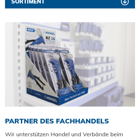
SORTIMENT
®
100 x
OPTO
Mehrbereichs-
Blindniet ALU/STAHL
3,2 x 8,0 Flachkopf
Klemmbereich: 0,8 - 4,8 mm
Art. Nr.: 10600032080
®
50 x
OPTO
Mehrbereichs-
Blindniet ALU/STAHL
3,2 x 11,0 Flachkopf
PARTNER DES FACHHANDELS
Klemmbereich: 4,0 - 7,9 mm
Wir unterstützen Handel und Verbände beim
Art. Nr.: 10600032110