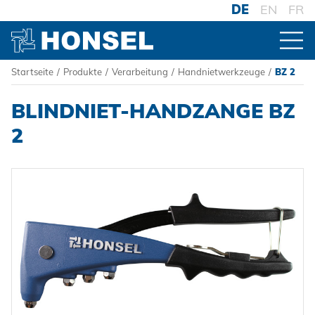
DE
EN
FR
Startseite
/
Produkte
/
Verarbeitung
/
Handnietwerkzeuge
/
BZ 2
PRODUKTE
BLINDNIET-HANDZANGE BZ
ZUR PRODUKTÜBERSICHT
2
VERBINDER
Blindniete
VERARBEITUNG
Blindnietmuttern
Akku-Nieter
Blindnietschrauben
Druckluftnietwerkzeuge
Powertrain Fasteners
Handnietwerkzeuge