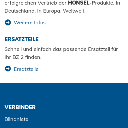
erfolgreichen Vertrieb der
HONSEL
-Produkte. In
Deutschland. In Europa. Weltweit.
®
50 x
OPTO
Mehrbereichs-
Weitere Infos
Blindniet ALU/STAHL
4,0 x 6,0 Flachkopf
ERSATZTEILE
Schnell und einfach das passende Ersatzteil für
Klemmbereich: 0,5 - 3,0 mm
Ihr BZ 2 finden.
Art. Nr.: 10600040060
Ersatzteile
®
50 x
OPTO
Mehrbereichs-
Blindniet ALU/STAHL
4,0 x 9,5 Flachkopf
VERBINDER
Klemmbereich: 1,2 - 6,4
Blindniete
mm Art. Nr.: 10600040095