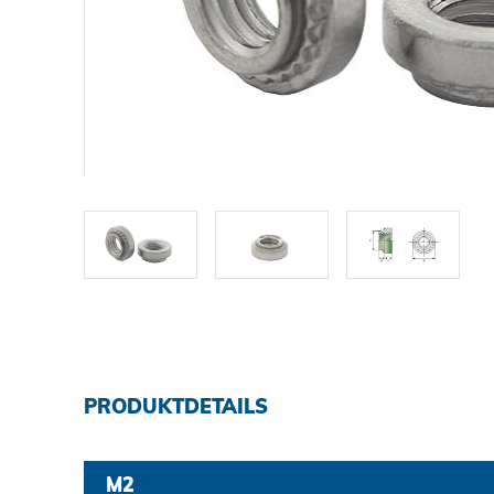
DOWNLOADS
KARRIERE
KONTAKT
Ansprechpartner
Suche
PRODUKTDETAILS
Impressum
M2