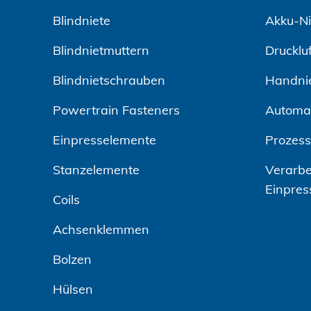
Blindniete
Akku-Ni
Blindnietmuttern
Drucklu
Blindnietschrauben
Handni
Powertrain Fasteners
Automa
Einpresselemente
Prozes
Stanzelemente
Verarbe
Einpres
Coils
Achsenklemmen
Bolzen
Hülsen