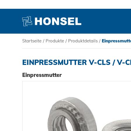
Startseite
/
Produkte
/
Produktdetails
/
Einpressmutt
PRODUKTE
EINPRESSMUTTER V-CLS / V-C
HONSEL
Einpressmutter
KOMPETENZ
SERVICE