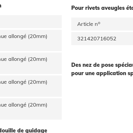
m
Pour rivets aveugles ét
o
Article n
nue allongé (20mm)
321420716052
nue allongé (20mm)
Des nez de pose spécia
pour une application sp
nue allongé (20mm)
nue allongé (20mm)
douille de guidage