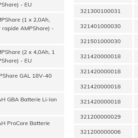
PShare) - EU
321300100031
PShare (1 x 2,0Ah,
321401000030
r rapide AMPShare) -
321501000030
PShare (2 x 4,0Ah, 1
321420000018
PShare) - EU
321420000018
MPShare GAL 18V-40
321420000018
H GBA Batterie Li-Ion
321420000018
321200000029
H ProCore Batterie
321200000006