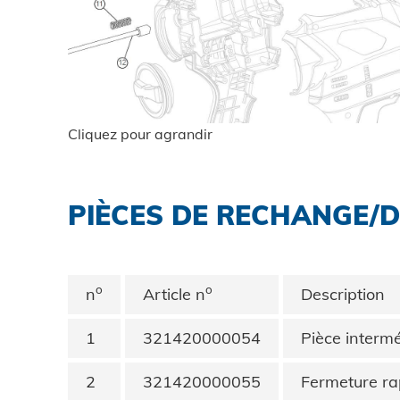
TELECHARGEMENTS
CARRIÈRE
Cliquez pour agrandir
CONTACT
PIÈCES DE RECHANGE/
Contact
Chercher
o
o
n
Article n
Description
1
321420000054
Pièce intermé
Mentions légales
2
321420000055
Fermeture ra