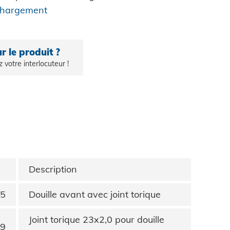
ain
échargement
de contrôle
tion d'usine
ces auto-
tion de véhicules
bles
r le produit ?
z votre interlocuteur !
e consommation
S
ie mécanique
sistance - le
renouvelable
à sertir auto-
ty
e
Description
5
Douille avant avec joint torique
Joint torique 23x2,0 pour douille
9