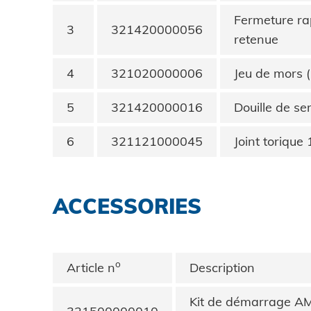
Protection des données
Fermeture ra
3
321420000056
retenue
CGV
4
321020000006
Jeu de mors (
5
321420000016
Douille de se
6
321121000045
Joint torique 
ACCESSORIES
o
Article n
Description
Kit de démarrage AM