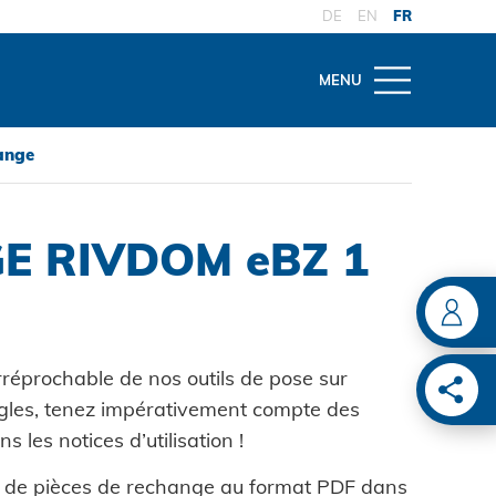
DE
EN
FR
MENU
hange
THÈMES
AIRE
D'OUTILLAGE
l'outil
ons
nce et réparation
E RIVDOM eBZ 1
ENT
e spécialisé
tes
ien des
ions
lage de pose sur
ts techniques
ile
e de pose
rréprochable de nos outils de pose sur
S
umatique
ugles, tenez impérativement compte des
ATION
 les notices d’utilisation !
e de pose manuel
ries de voitures
es de pièces de rechange au format PDF dans
ion