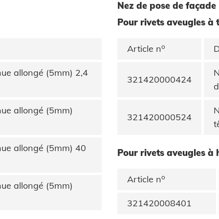
Nez de pose de façade
Pour rivets aveugles à 
o
Article n
D
nue allongé (5mm) 2,4
N
321420000424
d
nue allongé (5mm)
N
321420000524
t
nue allongé (5mm) 40
Pour rivets aveugles à
o
Article n
nue allongé (5mm)
321420008401