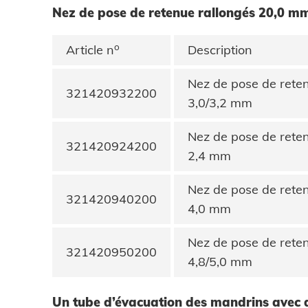
Nez de pose de retenue rallongés 20,0 m
o
Article n
Description
Nez de pose de rete
321420932200
3,0/3,2 mm
Nez de pose de rete
321420924200
2,4 mm
Nez de pose de rete
321420940200
4,0 mm
Nez de pose de rete
321420950200
4,8/5,0 mm
Un tube d’évacuation des mandrins avec 