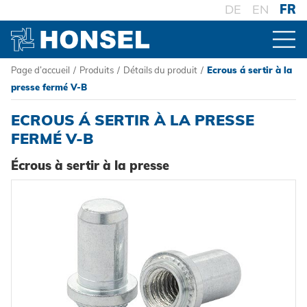
DE
EN
FR
Page d’accueil
/
Produits
/
Détails du produit
/
Ecrous á sertir à la
PRODUITS
presse fermé V-B
ECROUS Á SERTIR À LA PRESSE
VUE D'ENSEMBLE DES PRODUITS
FERMÉ V-B
Écrous à sertir à la presse
CONNECTEURS
Rivets aveugles
TRAITEMENT
Ecrou à sertir
Outillage de pose sur batterie
SYSTÈMES
Goujons a sertir en aveugle
Outillage de pose oléopneumatique
Haute résistance - le système
Powertrain Fasteners
Outillage de pose manuel
Fixation à sertir auto-perçante
HONSEL