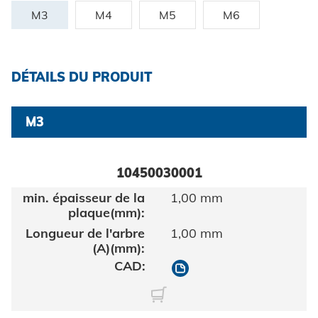
Certificats et documents
Construction de véhicules
M3
M4
M5
M6
Maritime
Chercher
Biens de consommation
DÉTAILS DU PRODUIT
ingénierie mécanique
M3
Énergie renouvelable
Mentions légales
E-Mobility
10450030001
HVAC
Protection des données
1,00 mm
CGV
1,00 mm
10450030001