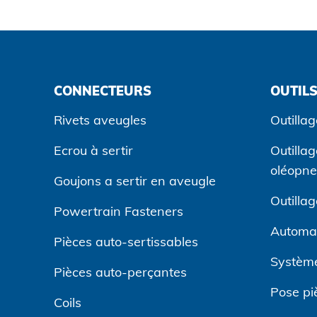
CONNECTEURS
OUTILS
Rivets aveugles
Outillag
Ecrou à sertir
Outilla
oléopn
Goujons a sertir en aveugle
Outilla
Powertrain Fasteners
Automa
Pièces auto-sertissables
Système
Pièces auto-perçantes
Pose pi
Coils