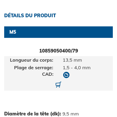
Certificats et documents
Construction de véhicules
Maritime
Chercher
DÉTAILS DU PRODUIT
Biens de consommation
M5
ingénierie mécanique
Énergie renouvelable
10859050400/79
Mentions légales
E-Mobility
13,5 mm
1,5 - 4,0 mm
HVAC
Protection des données
10859050400/79
10859050400-01-1079
CGV
Diamètre de la tête (dk):
9,5 mm