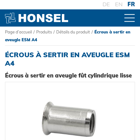
DE
EN
FR
Page d’accueil
/
Produits
/
Détails du produit
/
Écrous à sertir en
PRODUITS
aveugle ESM A4
ÉCROUS À SERTIR EN AVEUGLE ESM
VUE D'ENSEMBLE DES PRODUITS
A4
Écrous à sertir en aveugle fût cylindrique lisse
CONNECTEURS
Rivets aveugles
TRAITEMENT
Ecrou à sertir
Outillage de pose sur batterie
SYSTÈMES
Goujons a sertir en aveugle
Outillage de pose oléopneumatique
Haute résistance - le système
Powertrain Fasteners
Outillage de pose manuel
Fixation à sertir auto-perçante
HONSEL