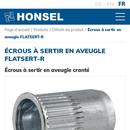
DE
EN
FR
Page d’accueil
/
Produits
/
Détails du produit
/
Écrous à sertir en
PRODUITS
aveugle FLATSERT-R
ÉCROUS À SERTIR EN AVEUGLE
VUE D'ENSEMBLE DES PRODUITS
FLATSERT-R
Écrous à sertir en aveugle cranté
CONNECTEURS
Rivets aveugles
TRAITEMENT
Ecrou à sertir
Outillage de pose sur batterie
SYSTÈMES
Goujons a sertir en aveugle
Outillage de pose oléopneumatique
Haute résistance - le système
Powertrain Fasteners
Outillage de pose manuel
Fixation à sertir auto-perçante
HONSEL