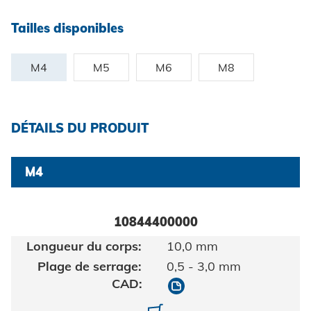
Certificats et documents
Construction de véhicules
Tailles disponibles
Maritime
Chercher
Biens de consommation
M4
M5
M6
M8
ingénierie mécanique
Énergie renouvelable
DÉTAILS DU PRODUIT
Mentions légales
E-Mobility
M4
HVAC
Protection des données
10844400000
CGV
10,0 mm
0,5 - 3,0 mm
10844400000