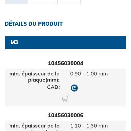
Certificats et documents
Construction de véhicules
Maritime
Chercher
DÉTAILS DU PRODUIT
Biens de consommation
ingénierie mécanique
M3
Énergie renouvelable
Mentions légales
10456030004
E-Mobility
0,90 - 1,00 mm
HVAC
Protection des données
10456030004
CGV
10456030006
1,10 - 1,30 mm