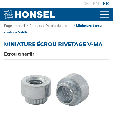
DE
EN
FR
Page d’accueil
/
Produits
/
Détails du produit
/
Miniature écrou
PRODUITS
rivetage V-MA
MINIATURE ÉCROU RIVETAGE V-MA
VUE D'ENSEMBLE DES PRODUITS
Ecrou à sertir
CONNECTEURS
Rivets aveugles
TRAITEMENT
Ecrou à sertir
Outillage de pose sur batterie
SYSTÈMES
Goujons a sertir en aveugle
Outillage de pose oléopneumatique
Haute résistance - le système
Powertrain Fasteners
Outillage de pose manuel
Fixation à sertir auto-perçante
HONSEL