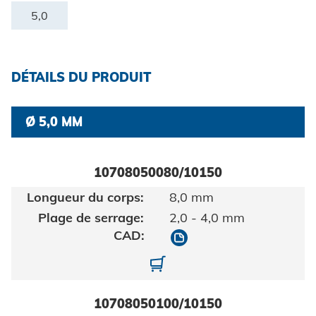
Certificats et documents
Construction de véhicules
5,0
Maritime
Chercher
Biens de consommation
DÉTAILS DU PRODUIT
ingénierie mécanique
Ø 5,0 MM
Énergie renouvelable
Mentions légales
E-Mobility
10708050080/10150
HVAC
Protection des données
8,0 mm
2,0 - 4,0 mm
CGV
10708050080/10150
10708050080-10150-1
10708050100/10150