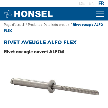
DE
EN
FR
Page d’accueil
/
Produits
/
Détails du produit
/
Rivet aveugle ALFO
PRODUITS
FLEX
RIVET AVEUGLE ALFO FLEX
VUE D'ENSEMBLE DES PRODUITS
Rivet aveugle ouvert ALFO®
CONNECTEURS
Rivets aveugles
TRAITEMENT
Ecrou à sertir
Outillage de pose sur batterie
SYSTÈMES
Goujons a sertir en aveugle
Outillage de pose oléopneumatique
Haute résistance - le système
Powertrain Fasteners
Outillage de pose manuel
Fixation à sertir auto-perçante
HONSEL