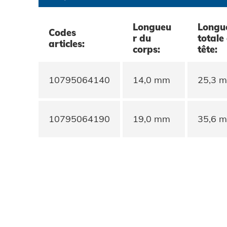
Protection des données
Longueu
Longu
Codes
r du
totale
CGV
articles:
corps:
tête:
10795064140
14,0 mm
25,3 
10795064190
19,0 mm
35,6 