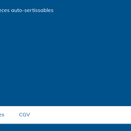
èces auto-sertissables
es
CGV