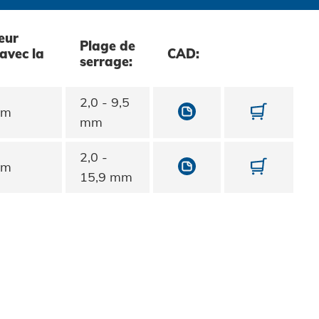
eur
Plage de
 avec la
CAD:
serrage:
2,0 - 9,5
10795064140
107950
mm
mm
2,0 -
10795064190
107950
mm
15,9 mm