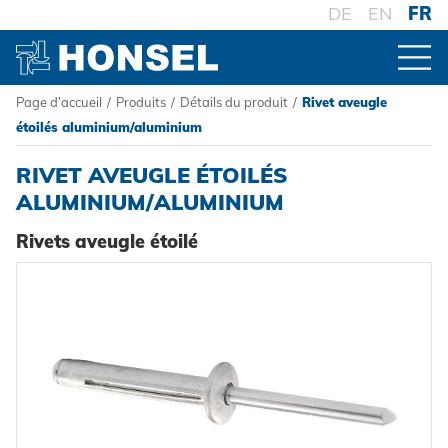
DE
EN
FR
Page d’accueil
/
Produits
/
Détails du produit
/
Rivet aveugle
PRODUITS
étoilés aluminium/aluminium
RIVET AVEUGLE ÉTOILÉS
VUE D'ENSEMBLE DES PRODUITS
ALUMINIUM/ALUMINIUM
Rivets aveugle étoilé
CONNECTEURS
Rivets aveugles
TRAITEMENT
Ecrou à sertir
Outillage de pose sur batterie
SYSTÈMES
Goujons a sertir en aveugle
Outillage de pose oléopneumatique
Haute résistance - le système
Powertrain Fasteners
Outillage de pose manuel
Fixation à sertir auto-perçante
HONSEL