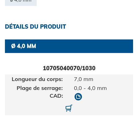
Certificats et documents
Construction de véhicules
Maritime
Chercher
DÉTAILS DU PRODUIT
Biens de consommation
ingénierie mécanique
Ø 4,0 MM
Énergie renouvelable
Mentions légales
E-Mobility
10705040070/1030
7,0 mm
HVAC
Protection des données
0,0 - 4,0 mm
10705040070/1030
CGV
10705040070-01-1030