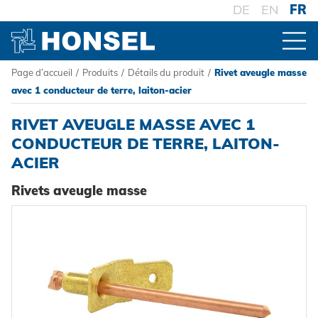
DE
EN
FR
Page d’accueil
/
Produits
/
Détails du produit
/
Rivet aveugle masse
PRODUITS
avec 1 conducteur de terre, laiton-acier
RIVET AVEUGLE MASSE AVEC 1
VUE D'ENSEMBLE DES PRODUITS
CONDUCTEUR DE TERRE, LAITON-
ACIER
CONNECTEURS
Rivets aveugle masse
Rivets aveugles
TRAITEMENT
Ecrou à sertir
Outillage de pose sur batterie
SYSTÈMES
Goujons a sertir en aveugle
Outillage de pose oléopneumatique
Haute résistance - le système
Powertrain Fasteners
Outillage de pose manuel
Fixation à sertir auto-perçante
HONSEL