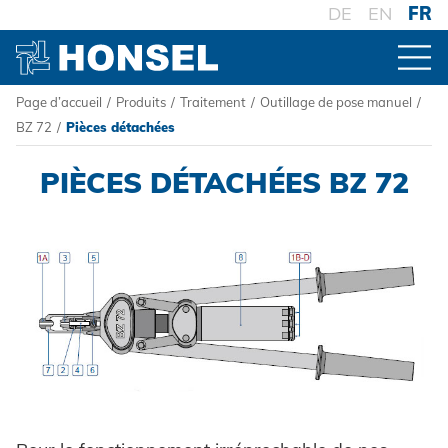
DE
EN
FR
Page d’accueil
/
Produits
/
Traitement
/
Outillage de pose manuel
/
PRODUITS
BZ 72
/
Pièces détachées
PIÈCES DÉTACHÉES BZ 72
VUE D'ENSEMBLE DES PRODUITS
CONNECTEURS
Rivets aveugles
TRAITEMENT
Ecrou à sertir
Outillage de pose sur batterie
Goujons a sertir en aveugle
Outillage de pose oléopneumatique
Powertrain Fasteners
Outillage de pose manuel