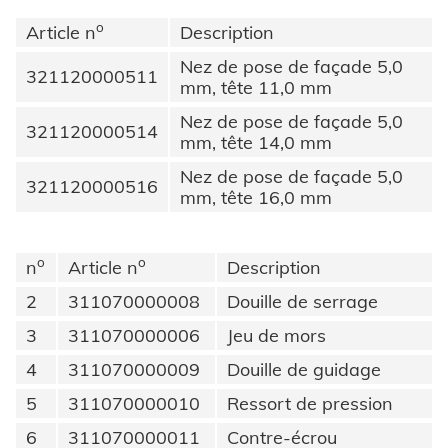
Honsel Distribution
Histoire
SUPPLY CHAIN
Monde de l'outil
o
Article n
Description
Construction d'outillage
TELECHARGEMENTS
SUPPORT
Honsel Fasteners Wuxi, Chine
Logistique
Lignes directrices
Commerce spécialisé
Nez de pose de façade 5,0
SAVOIR-FAIRE
Conseil
321120000511
Formage à froid
mm, tête 11,0 mm
Prêt pour la livraison
Honsel France
SERVICE D'OUTILLAGE
Environnement
Innovations
Industrie
Formations
TELECHARGEMENTS
CARRIÈRE
Nez de pose de façade 5,0
DOMAINES D'APPLICATION
Maintenance et réparation
Traitement ultérieur
Honsel partenaire
321120000514
Honsel projets
Certificates
mm, tête 14,0 mm
Catalogues et matériel d'information
Carrosseries de voitures
Automobile
Conseils et astuces
L'entretien des installations
Assurance qualité
Nez de pose de façade 5,0
Agréments techniques
321120000516
Images
Powertrain
CARRIÈRE @ HONSEL
CONTACT
mm, tête 16,0 mm
Newsletter
CAO Downloads
Construction d'usine
o
o
n
Article n
Description
Contact
Certificats et documents
Construction de véhicules
2
311070000008
Douille de serrage
Maritime
Chercher
3
311070000006
Jeu de mors
Biens de consommation
4
311070000009
Douille de guidage
5
311070000010
Ressort de pression
ingénierie mécanique
6
311070000011
Contre-écrou