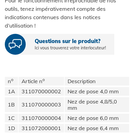
Pour le fonctionnement irréprochable de nos
Pièces auto-sertissables
outils, tenez impérativement compte des
Automation
Pièces auto-perçantes
indications contenues dans les notices
Système de contrôle
d’utilisation !
Coils
Pose pièces auto-sertissables
Rondelles à griffes
Questions sur le produit?
Ici vous trouverez votre interlocuteur!
Entretoises
SYSTÈMES
Haute résistance - le système
Bagues
Fixation à sertir auto-perçante
HONSEL
Rivets industriels
o
o
n
Article n
Description
1A
311070000002
Nez de pose 4,0 mm
Pièces spéciales
HONSEL INTERNATIONALE
COMPÉTENCE
Nez de pose 4,8/5,0
1B
311070000003
mm
à l'aperçu
GROUPE HONSEL
1C
311070000004
Nez de pose 6,0 mm
Honsel Umformtechnik
FABRICATION
SERVICE
à l'aperçu
1D
311072000001
Nez de pose 6,4 mm
HONSEL THÈMES
Développement