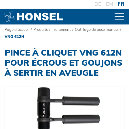
DE
EN
FR
Page d’accueil
/
Produits
/
Traitement
/
Outillage de pose manuel
/
PRODUITS
VNG 612N
PINCE À CLIQUET VNG 612N
VUE D'ENSEMBLE DES PRODUITS
POUR ÉCROUS ET GOUJONS
À SERTIR EN AVEUGLE
CONNECTEURS
Rivets aveugles
TRAITEMENT
Ecrou à sertir
Outillage de pose sur batterie
Goujons a sertir en aveugle
Outillage de pose oléopneumatique
Powertrain Fasteners
Outillage de pose manuel