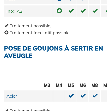
Énergie renouvelable
Mentions légales
o
✓
✓
✓
✓
Inox A2
Inox A2
E-Mobility
HVAC
Protection des données
✓
Traitement possible,
o
Traitement facultatif possible
CGV
POSE DE GOUJONS À SERTIR EN
AVEUGLE
M3
M4
M5
M6
M8
M1
✓
✓
✓
Acier
Acier
✓
Traitement possible,