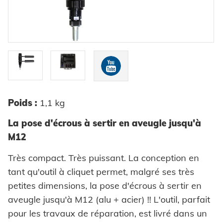
Pièces auto-sertissables
Automation
Pièces auto-perçantes
Système de contrôle
Coils
Pose pièces auto-sertissables
Rondelles à griffes
Entretoises
SYSTÈMES
Poids :
1,1 kg
Haute résistance - le système
Bagues
La pose d'écrous à sertir en aveugle jusqu'à
Fixation à sertir auto-perçante
HONSEL
Rivets industriels
M12
Pièces spéciales
Très compact. Très puissant. La conception en
HONSEL INTERNATIONALE
COMPÉTENCE
tant qu'outil à cliquet permet, malgré ses très
à l'aperçu
petites dimensions, la pose d'écrous à sertir en
GROUPE HONSEL
aveugle jusqu'à M12 (alu + acier) !! L'outil, parfait
Honsel Umformtechnik
FABRICATION
SERVICE
à l'aperçu
pour les travaux de réparation, est livré dans un
HONSEL THÈMES
Développement