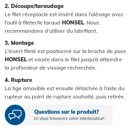
2. Découpe/taraudage
Pièces auto-sertissables
Le filet réceptacle est inséré dans l’alésage avec
Pièces auto-perçantes
l’outil à fileter/le taraud
HONSEL
. Nous
recommandons d’utiliser du lubrifiant.
Coils
3. Montage
Rondelles à griffes
L’insert fileté est positionné sur la broche de pose
Entretoises
HONSEL
et vissée dans le filet jusqu’à atteindre
la profondeur de vissage recherchée.
Bagues
4. Rupture
Rivets industriels
La tige amovible est ensuite détachée à l’aide du
Pièces spéciales
rupteur au point de rupture souhaité, puis retirée.
Questions sur le produit?
TRAITEMENT
Ici vous trouverez votre interlocuteur!
Outillage de pose sur batterie
SYSTÈMES