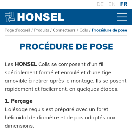
DE
EN
FR
Page d’accueil
/
Produits
/
Connecteurs
/
Coils
/
Procédure de pose
PRODUITS
PROCÉDURE DE POSE
VUE D'ENSEMBLE DES PRODUITS
Les
HONSEL
Coils se composent d’un fil
spécialement formé et enroulé et d’une tige
CONNECTEURS
amovible à retirer après le montage. Ils se posent
Rivets aveugles
rapidement et facilement, en quelques étapes.
1. Perçage
Ecrou à sertir
L’alésage requis est préparé avec un foret
Goujons a sertir en aveugle
hélicoïdal de diamètre et de pas adaptés aux
dimensions.
Powertrain Fasteners