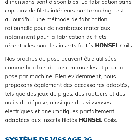
Powertrain
dimensions sont disponibles. La fabrication sans
CARRIÈRE @ HONSEL
CONTACT
Newsletter
copeaux de filets intérieurs par taraudage est
CAO Downloads
Construction d'usine
aujourd'hui une méthode de fabrication
Contact
Certificats et documents
Construction de véhicules
rationnelle pour de nombreux matériaux,
notamment pour la fabrication de filets
Maritime
Chercher
réceptacles pour les inserts filetés
HONSEL
Coils.
Biens de consommation
Nos broches de pose peuvent être utilisées
comme broches de pose manuelles et pour la
ingénierie mécanique
pose par machine. Bien évidemment, nous
Énergie renouvelable
proposons également des accessoires adaptés,
Mentions légales
tels que des jeux de piges, des rupteurs et des
E-Mobility
outils de dépose, ainsi que des visseuses
HVAC
Protection des données
électriques et pneumatiques parfaitement
adaptées aux inserts filetés
HONSEL
Coils.
CGV
SYSTÈME DE VISSAGE 2G