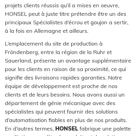
projets clients réussis qu‘il a mises en oeuvre,
Pièces auto-sertissables
HONSEL peut à juste titre prétendre être un des
Pièces auto-perçantes
principaux Spécialistes d’écrou et goujon a sertir,
à la fois en Allemagne et ailleurs.
Coils
L‘emplacement du site de production à
Rondelles à griffes
Fröndenberg, entre la région de la Ruhr et
Entretoises
Sauerland, présente un avantage supplémentaire
pour les clients en raison de sa proximité, ce qui
Bagues
signifie des livraisons rapides garanties. Notre
Rivets industriels
équipe de développement est proche de nos
clients et de leurs besoins. Nous avons aussi un
Pièces spéciales
département de génie mécanique avec des
spécialistes qui peuvent fournir des solutions
TRAITEMENT
d‘automatisation fiables en plus de nos produits.
Outillage de pose sur batterie
En d‘autres termes,
HONSEL
fabrique une palette
SYSTÈMES