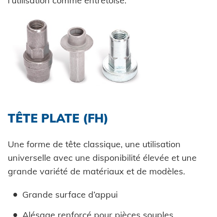
l’utilisation comme entretoise.
Powertrain
CARRIÈRE @ HONSEL
CONTACT
Newsletter
CAO Downloads
Construction d'usine
Contact
Certificats et documents
Construction de véhicules
Maritime
Chercher
Biens de consommation
ingénierie mécanique
TÊTE PLATE (FH)
Énergie renouvelable
Mentions légales
Une forme de tête classique, une utilisation
E-Mobility
universelle avec une disponibilité élevée et une
HVAC
Protection des données
grande variété de matériaux et de modèles.
Grande surface d‘appui
CGV
Alésage renforcé pour pièces souples