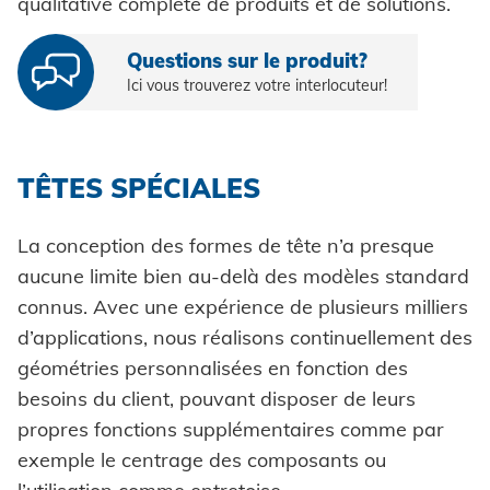
qualitative complète de produits et de solutions.
Outillage de pose oléopneumatique
Haute résistance - le système
Questions sur le produit?
Outillage de pose manuel
Fixation à sertir auto-perçante
HONSEL
Ici vous trouverez votre interlocuteur!
Automation
Système de contrôle
HONSEL INTERNATIONALE
COMPÉTENCE
TÊTES SPÉCIALES
à l'aperçu
Pose pièces auto-sertissables
GROUPE HONSEL
Honsel Umformtechnik
FABRICATION
SERVICE
La conception des formes de tête n’a presque
à l'aperçu
HONSEL THÈMES
Développement
aucune limite bien au-delà des modèles standard
Honsel Distribution
Histoire
SUPPLY CHAIN
Monde de l'outil
connus. Avec une expérience de plusieurs milliers
Construction d'outillage
TELECHARGEMENTS
SUPPORT
Honsel Fasteners Wuxi, Chine
Logistique
d’applications, nous réalisons continuellement des
Lignes directrices
Commerce spécialisé
SAVOIR-FAIRE
Conseil
Formage à froid
géométries personnalisées en fonction des
Prêt pour la livraison
Honsel France
SERVICE D'OUTILLAGE
Environnement
Innovations
Industrie
besoins du client, pouvant disposer de leurs
Formations
TELECHARGEMENTS
CARRIÈRE
DOMAINES D'APPLICATION
Maintenance et réparation
Traitement ultérieur
Honsel partenaire
propres fonctions supplémentaires comme par
Honsel projets
Certificates
Catalogues et matériel d'information
Carrosseries de voitures
Automobile
Conseils et astuces
exemple le centrage des composants ou
L'entretien des installations
Assurance qualité
Agréments techniques
Images