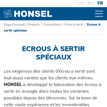
DE
EN
FR
Page d’accueil
/
Produits
/
Connecteurs
/
Ecrou à sertir
/
Ecrous à
PRODUITS
sertir spéciaux
VUE D'ENSEMBLE DES PRODUITS
ECROUS À SERTIR
SPÉCIAUX
CONNECTEURS
Les exigences des clients d’écrou a sertir sont
Rivets aveugles
tout aussi variées que les clients eux-mêmes.
Ecrou à sertir
HONSEL
a développé la fabrication des écrous à
sertir en aveugle dans toutes les variantes
Goujons a sertir en aveugle
possibles depuis des décennies. Sur la base de
Powertrain Fasteners
cette vaste expérience et les innombrables