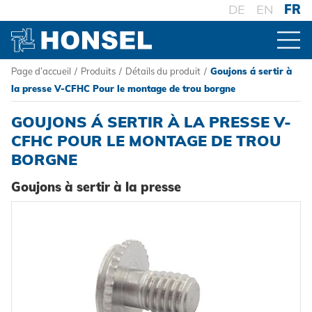
DE
EN
FR
Page d’accueil
/
Produits
/
Détails du produit
/
Goujons á sertir à
PRODUITS
la presse V-CFHC Pour le montage de trou borgne
GOUJONS Á SERTIR À LA PRESSE V-
VUE D'ENSEMBLE DES PRODUITS
CFHC POUR LE MONTAGE DE TROU
BORGNE
CONNECTEURS
Goujons à sertir à la presse
Rivets aveugles
TRAITEMENT
Ecrou à sertir
Outillage de pose sur batterie
SYSTÈMES
Goujons a sertir en aveugle
Outillage de pose oléopneumatique
Haute résistance - le système
Powertrain Fasteners
Outillage de pose manuel
Fixation à sertir auto-perçante
HONSEL