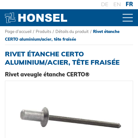
DE
EN
FR
Page d’accueil
/
Produits
/
Détails du produit
/
Rivet étanche
PRODUITS
CERTO aluminium/acier, tête fraisée
RIVET ÉTANCHE CERTO
VUE D'ENSEMBLE DES PRODUITS
ALUMINIUM/ACIER, TÊTE FRAISÉE
Rivet aveugle étanche CERTO®
CONNECTEURS
Rivets aveugles
TRAITEMENT
Ecrou à sertir
Outillage de pose sur batterie
SYSTÈMES
Goujons a sertir en aveugle
Outillage de pose oléopneumatique
Haute résistance - le système
Powertrain Fasteners
Outillage de pose manuel
Fixation à sertir auto-perçante
HONSEL