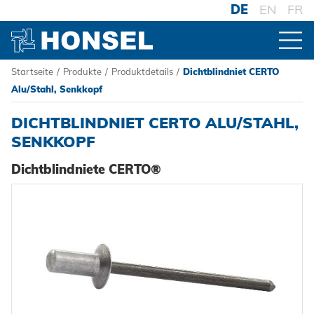
DE
EN
FR
Startseite
/
Produkte
/
Produktdetails
/
Dichtblindniet CERTO
PRODUKTE
Alu/Stahl, Senkkopf
DICHTBLINDNIET CERTO ALU/STAHL,
ZUR PRODUKTÜBERSICHT
SENKKOPF
Dichtblindniete CERTO®
VERBINDER
Blindniete
VERARBEITUNG
Blindnietmuttern
Akku-Nieter
SYSTEME
Blindnietschrauben
Druckluftnietwerkzeuge
Hochfest - Das System
Powertrain Fasteners
Handnietwerkzeuge
PCF-System
HONSEL