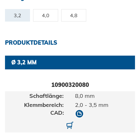
Zertifikate und Dokumente
Fahrzeugbau
Berufe bei Honsel
Maritim
3,2
4,0
4,8
Suche
Gebrauchsgüter
Maschinenbau
PRODUKTDETAILS
Erneuerbare Energien
Ø 3,2 MM
Impressum
E-Mobility
Klimatechnik
Datenschutz
10900320080
8,0 mm
AGBs
2,0 - 3,5 mm
10900320080
10900320080-01