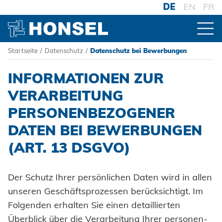
DE
EN
FR
Startseite
/
Datenschutz
/
Datenschutz bei Bewerbungen
PRODUKTE
INFORMATIONEN ZUR
ZUR PRODUKTÜBERSICHT
HONSEL
VERARBEITUNG
PERSONENBEZOGENER
DATEN BEI BEWERBUNGEN
VERBINDER
HONSEL WELTWEIT
KOMPETENZ
Blindniete
zur Übersicht
(ART. 13 DSGVO)
VERARBEITUNG
HONSEL-GRUPPE
Blindnietmuttern
Honsel Umformtechnik
Akku-Nieter
FERTIGUNG
SERVICE
zur Übersicht
Der Schutz Ihrer persönlichen Daten wird in allen
SYSTEME
HONSEL THEMEN
zur Übersicht
Blindnietschrauben
Honsel Distribution
Druckluftnietwerkzeuge
Historie
unseren Geschäftsprozessen berücksichtigt. Im
Hochfest - Das System
SUPPLY CHAIN
zur Übersicht
Entwicklung
Folgenden erhalten Sie einen detaillierten
Powertrain Fasteners
DOWNLOADS
SUPPORT
Honsel Fastener Wuxi
Logistik
Handnietwerkzeuge
Menschen + Werte
PCF-System
Werkzeugwelt
Überblick über die Verarbeitung Ihrer personen-
KNOW-HOW
zur Übersicht