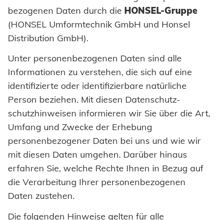
Werkzeugbau
Einpresselemente
Lieferbereitschaft
Honsel France
Automation
WERKZEUG-SERVICE
bezogenen Daten durch die
HONSEL-Gruppe
Nachhaltigkeit
Innovation
Fachhandel
Beratung
DOWNLOADS
KARRIERE
BRANCHENLÖSUNGEN
Wartung und Reparatur
Kaltumformung
(HONSEL Umformtechnik GmbH und Honsel
Stanzelemente
Honsel Partner
Prozessüberwachung
Honsel Projekte
Zertifikate
Kataloge und Printmedien
Karosserie
Industrie
Distribution GmbH).
Schulung
Instandhaltung Anlagen
Weiterbearbeitung
Coils
Verarbeitung Einpresselemente
Zulassungen
Bildmaterial
Automotive
Powertrain
Unter personenbezogenen Daten sind alle
KARRIERE @ HONSEL
KONTAKT
Tipps & Tricks
Qualitätssicherung
Achsenklemmen
Informationen zu verstehen, die sich auf eine
Stellenangebote
CAD Downloads
Anlagenbau
Newsletter
identifizierte oder identifizierbare natürliche
Bolzen
Wir bilden aus
Ansprechpartner
Zertifikate und Dokumente
Person beziehen. Mit diesen Datenschutz-
Fahrzeugbau
Hülsen
schutzhinweisen informieren wir Sie über die Art,
Berufe bei Honsel
Maritim
Suche
Umfang und Zwecke der Erhebung
Industrieniete
personenbezogener Daten bei uns und wie wir
Gebrauchsgüter
Sonderteile
mit diesen Daten umgehen. Darüber hinaus
Maschinenbau
erfahren Sie, welche Rechte Ihnen in Bezug auf
die Verarbeitung Ihrer personenbezogenen
Erneuerbare Energien
Daten zustehen.
Impressum
E-Mobility
Die folgenden Hinweise gelten für alle