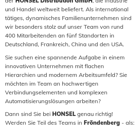
der
HONSEL Distribution GmbH
, die Industrie
Werkzeugbau
Einpresselemente
Lieferbereitschaft
Honsel France
Automation
WERKZEUG-SERVICE
Nachhaltigkeit
Innovation
und Handel weltweit beliefert. Als international
Fachhandel
Beratung
DOWNLOADS
KARRIERE
BRANCHENLÖSUNGEN
Wartung und Reparatur
Kaltumformung
Stanzelemente
Honsel Partner
tätiges, dynamisches Familienunternehmen sind
Prozessüberwachung
Honsel Projekte
Zertifikate
Kataloge und Printmedien
Karosserie
Industrie
Schulung
wir besonders stolz auf unser Team von rund
Instandhaltung Anlagen
Weiterbearbeitung
Coils
Verarbeitung Einpresselemente
Zulassungen
400 Mitarbeitenden an fünf Standorten in
Bildmaterial
Automotive
Powertrain
KARRIERE @ HONSEL
Tipps & Tricks
Qualitätssicherung
Achsenklemmen
Deutschland, Frankreich, China und den USA.
CAD Downloads
Anlagenbau
Stellenangebote
Newsletter
Bolzen
Sie suchen eine spannende Aufgabe in einem
Zertifikate und Dokumente
Fahrzeugbau
Wir bilden aus
innovativen Unternehmen mit flachen
Hülsen
Hierarchien und modernem Arbeitsumfeld? Sie
Maritim
Berufe bei Honsel
Industrieniete
möchten im Team an hochwertigen
Gebrauchsgüter
Verbindungselementen und komplexen
Sonderteile
Automatisierungslösungen arbeiten?
Maschinenbau
KONTAKT
Dann sind Sie bei
HONSEL
genau richtig!
Erneuerbare Energien
Werden Sie Teil des Teams in
Fröndenberg
- als:
Ansprechpartner
E-Mobility