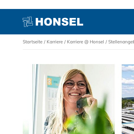
Startseite
/
Karriere
/
Karriere @ Honsel
/
Stellenange
PRODUKTE
HONSEL
KOMPETENZ
SERVICE