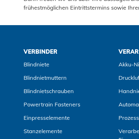
frühestmöglichen Eintrittstermins sowie Ihre
VERBINDER
VERAR
Blindniete
Akku-Ni
Blindnietmuttern
Drucklu
Blindnietschrauben
Handni
Powertrain Fasteners
Automa
Einpresselemente
Prozes
Stanzelemente
Verarbe