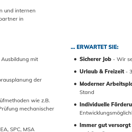
n und internen
partner in
… ERWARTET SIE:
 Ausbildung mit
Sicherer Job
- Wir s
Urlaub & Freizeit
- 3
vorausplanung der
Moderner Arbeitspl
Stand
üfmethoden wie z.B.
Individuelle Förder
 Prüfung mechanischer
Entwicklungsmöglich
Immer gut versorgt
MEA, SPC, MSA