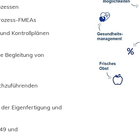
ozessen
Prozess-FMEAs
 und Kontrollplänen
ie Begleitung von
rchzuführenden
 der Eigenfertigung und
949 und