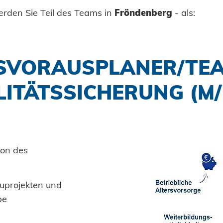
erden Sie Teil des Teams in
Fröndenberg
- als:
SVORAUSPLANER/TE
ITÄTSSICHERUNG (M
ion des
uprojekten und
be