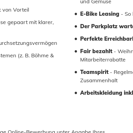
und Gemüse
 von Vorteil
E-Bike Leasing
- So 
ise gepaart mit klarer,
Der Parkplatz wart
Perfekte Erreichbar
 Durchsetzungsvermögen
Fair bezahlt
- Weihn
temen (z. B. Böhme &
Mitarbeiterrabatte
Teamspirit
- Regelmä
Zusammenhalt
Arbeitskleidung ink
tige Online-Bewerbung unter Angabe Ihres