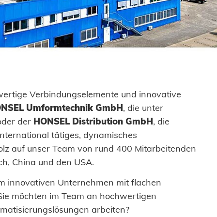
Stanzelemente
Verarbei
Historie
Logistik
Anlagen
Einpres
Coils
Menschen + Werte
Lieferbereitschaft
Fahrzeu
Achsenklemmen
Nachhaltigkeit
Maritim
SYSTEME
Bolzen
Honsel Projekte
Gebrauc
Hochfest
Hülsen
Maschin
ertige Verbindungselemente und innovative
PCF-Sys
Industrieniete
Erneuerb
NSEL Umformtechnik GmbH
, die unter
oder der
HONSEL Distribution GmbH
, die
Sonderteile
E-Mobili
 international tätiges, dynamisches
Klimatec
olz auf unser Team von rund 400 Mitarbeitenden
ich, China und den USA.
m innovativen Unternehmen mit flachen
Sie möchten im Team an hochwertigen
atisierungslösungen arbeiten?