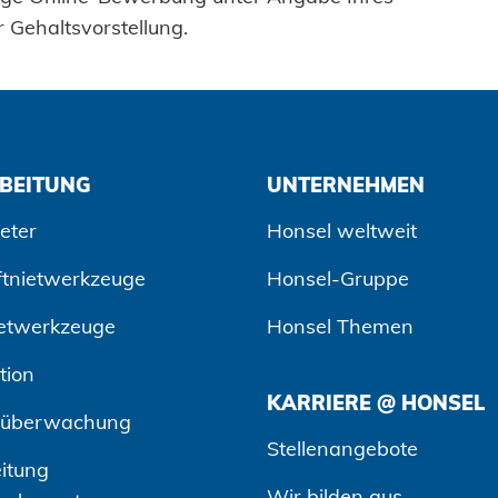
r Gehaltsvorstellung.
BEITUNG
UNTERNEHMEN
eter
Honsel weltweit
ftnietwerkzeuge
Honsel-Gruppe
etwerkzeuge
Honsel Themen
tion
KARRIERE @ HONSEL
süberwachung
Stellenangebote
itung
Wir bilden aus